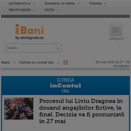
stirileprotv.ro
Romania, te iubesc
Vremea
PROTV NEWS
VOYO
ibani
lumea in contul tau
20 mai 2019 16:17 / 53
vizualizari
Procesul lui Liviu Dragnea în
dosarul angajărilor fictive, la
final. Decizia va fi pronunțată
în 27 mai