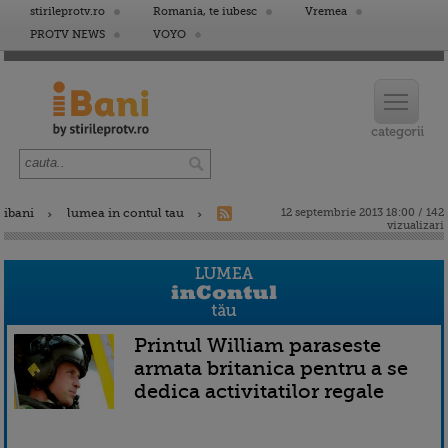
stirileprotv.ro
Romania, te iubesc
Vremea
PROTV NEWS
VOYO
ibani
lumea in contul tau
12 septembrie 2013 18:00 / 142
vizualizari
Printul William paraseste
armata britanica pentru a se
dedica activitatilor regale