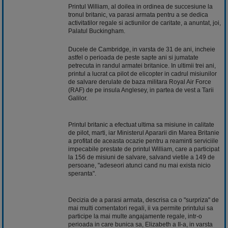
Printul William, al doilea in ordinea de succesiune la
tronul britanic, va parasi armata pentru a se dedica
activitatilor regale si actiunilor de caritate, a anuntat, joi,
Palatul Buckingham.
Ducele de Cambridge, in varsta de 31 de ani, incheie
astfel o perioada de peste sapte ani si jumatate
petrecuta in randul armatei britanice. In ultimii trei ani,
printul a lucrat ca pilot de elicopter in cadrul misiunilor
de salvare derulate de baza militara Royal Air Force
(RAF) de pe insula Anglesey, in partea de vest a Tarii
Galilor.
Printul britanic a efectuat ultima sa misiune in calitate
de pilot, marti, iar Ministerul Apararii din Marea Britanie
a profitat de aceasta ocazie pentru a reaminti serviciile
impecabile prestate de printul William, care a participat
la 156 de misiuni de salvare, salvand vietile a 149 de
persoane, "adeseori atunci cand nu mai exista nicio
speranta".
Decizia de a parasi armata, descrisa ca o "surpriza" de
mai multi comentatori regali, ii va permite printului sa
participe la mai multe angajamente regale, intr-o
perioada in care bunica sa, Elizabeth a II-a, in varsta