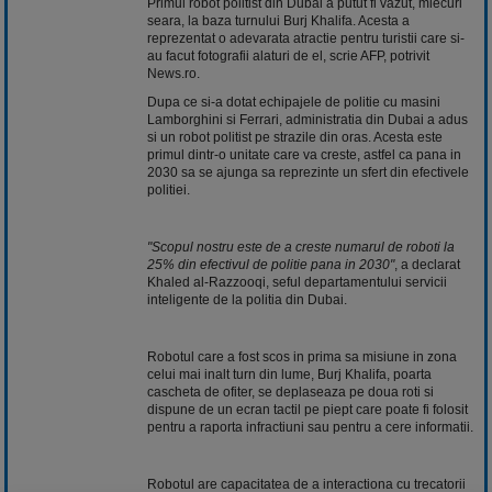
Primul robot politist din Dubai a putut fi vazut, miecuri
seara, la baza turnului Burj Khalifa. Acesta a
reprezentat o adevarata atractie pentru turistii care si-
au facut fotografii alaturi de el, scrie AFP, potrivit
News.ro.
Dupa ce si-a dotat echipajele de politie cu masini
Lamborghini si Ferrari, administratia din Dubai a adus
si un robot politist pe strazile din oras. Acesta este
primul dintr-o unitate care va creste, astfel ca pana in
2030 sa se ajunga sa reprezinte un sfert din efectivele
politiei.
"Scopul nostru este de a creste numarul de roboti la
25% din efectivul de politie pana in 2030"
, a declarat
Khaled al-Razzooqi, seful departamentului servicii
inteligente de la politia din Dubai.
Robotul care a fost scos in prima sa misiune in zona
celui mai inalt turn din lume, Burj Khalifa, poarta
cascheta de ofiter, se deplaseaza pe doua roti si
dispune de un ecran tactil pe piept care poate fi folosit
pentru a raporta infractiuni sau pentru a cere informatii.
Robotul are capacitatea de a interactiona cu trecatorii