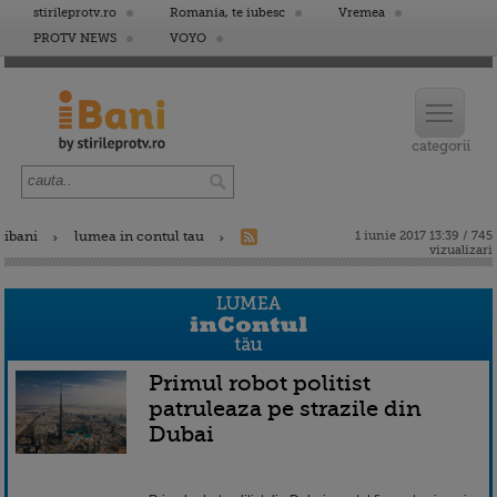
stirileprotv.ro
Romania, te iubesc
Vremea
PROTV NEWS
VOYO
ibani
lumea in contul tau
1 iunie 2017 13:39 / 745
vizualizari
Primul robot politist
patruleaza pe strazile din
Dubai