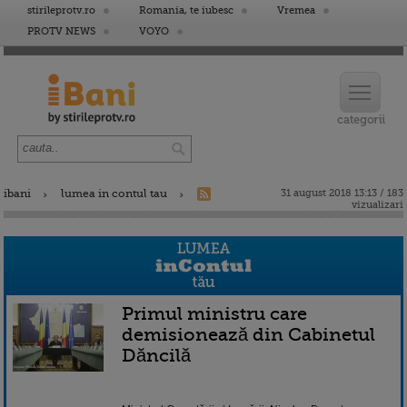
stirileprotv.ro
Romania, te iubesc
Vremea
PROTV NEWS
VOYO
ibani
lumea in contul tau
31 august 2018 13:13 / 183
vizualizari
Primul ministru care
demisionează din Cabinetul
Dăncilă