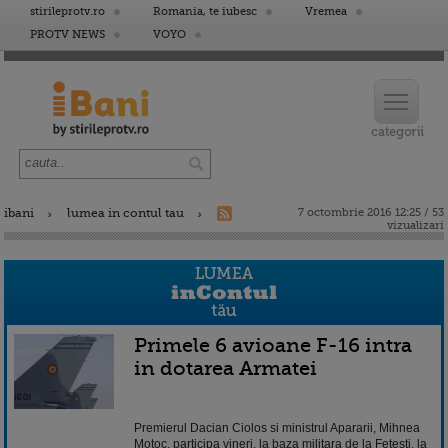
stirileprotv.ro
Romania, te iubesc
Vremea
PROTV NEWS
VOYO
ibani
lumea in contul tau
7 octombrie 2016 12:25 / 53
vizualizari
Primele 6 avioane F-16 intra
in dotarea Armatei
Premierul Dacian Ciolos si ministrul Apararii, Mihnea
Motoc, participa vineri, la baza militara de la Fetesti, la