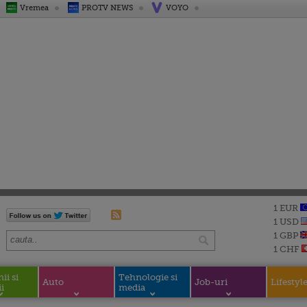
Vremea
PROTV NEWS
VOYO
1 EUR
1 USD
1 GBP
1 CHF
i si
Tehnologie si
Auto
Job-uri
Lifestyl
i
media