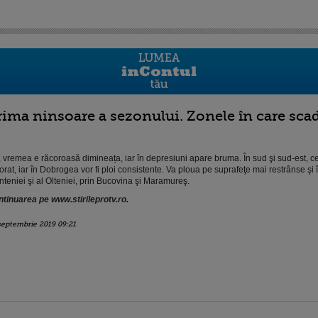
rima ninsoare a sezonului. Zonele în care sca
, vremea e răcoroasă dimineața, iar în depresiuni apare bruma. În sud şi sud-est, cer
orat, iar în Dobrogea vor fi ploi consistente. Va ploua pe suprafeţe mai restrânse şi 
teniei şi al Olteniei, prin Bucovina şi Maramureş.
tinuarea pe www.stirileprotv.ro.
septembrie 2019 09:21