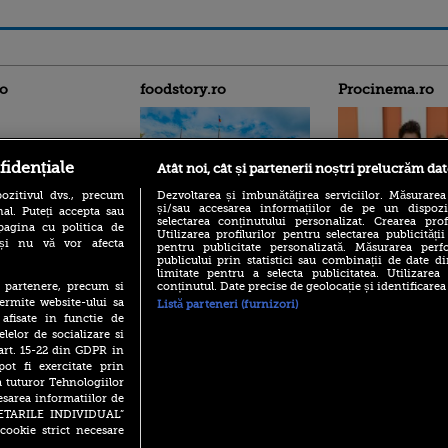
ro
foodstory.ro
Procinema.ro
fidențiale
Atât noi, cât și partenerii noștri prelucrăm dat
ozitivul dvs., precum
Dezvoltarea și îmbunătățirea serviciilor. Măsurarea
și/sau accesarea informațiilor de pe un dispoziti
al. Puteți accepta sau
selectarea conținutului personalizat. Crearea prof
pagina cu politica de
(P) Descoperă Lumea
Utilizarea profilurilor pentru selectarea publicității
Emoții intense pe
i și nu vă vor afecta
Evenimentelor din România
pentru publicitate personalizată. Măsurarea perfo
Sebastian Stan! Iub
publicului prin statistici sau combinații de date di
cu Transilvania Events!
Annabelle, l-a făcu
limitate pentru a selecta publicitatea. Utilizarea
(P) Raku, gaming intens și o
conținutul. Date precise de geolocație și identificarea
te partenere, precum si
Din 14 septembrie
pauză binemeritată cu...
ermite website-ului sa
Listă parteneri (furnizori)
Popescu revine în 
pizza Guseppe
 afisate in functie de
principal la Pro T
elelor de socializare si
(P) Poți folosi bonurile de
La 88 de ani și du
 art. 15-22 din GDPR in
masă pentru a comanda
carieră fabuloasă î
pot fi exercitate prin
mâncare acasă? Lista
Anthony Hopkins 
aplicațiilor care le acceptă
a tuturor Tehnologiilor
lansează oficial î
esarea informatiilor de
SETARILE INDIVIDUAL”
cookie strict necesare