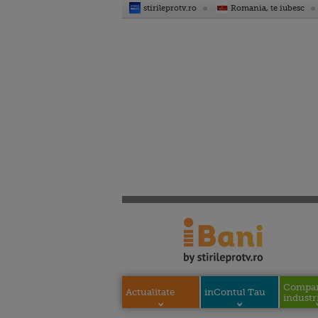
stirileprotv.ro
Romania, te iubesc
Compani
Actualitate
inContul Tau
industri