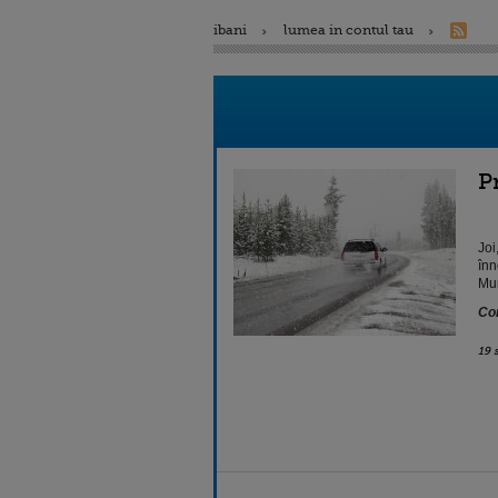
ibani
lumea in contul tau
P
Joi
înn
Mun
Con
19 