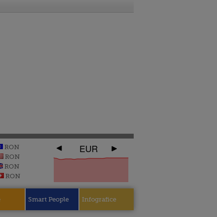
EUR
RON
RON
RON
RON
e
Smart People
Infografice