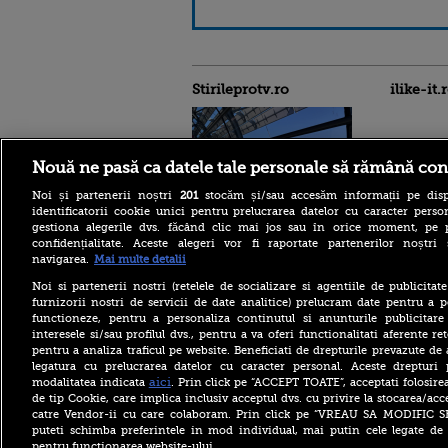
Stirileprotv.ro
ilike-it.
Nouă ne pasă ca datele tale personale să rămână con
Noi și partenerii noștri
201
stocăm și/sau accesăm informații pe disp
identificatorii cookie unici pentru prelucrarea datelor cu caracter person
gestiona alegerile dvs. făcând clic mai jos sau în orice moment, pe 
Ţinta dronei găsite la
confidențialitate. Aceste alegeri vor fi raportate partenerilor noștr
Leipzig, în Germania, era o
navigarea.
Mai multe detalii
aeronavă ucraineană care
transporta muniţie
Noi si partenerii nostri (retelele de socializare si agentiile de publicita
furnizorii nostri de servicii de date analitice) prelucram date pentru a p
Societatea de Transport
functioneze, pentru a personaliza continutul si anunturile publicitare
București și-a cerut
interesele si/sau profilul dvs., pentru a va oferi functionalitati aferente ret
insolvența. Solicitarea a fost
înregistrată la Tribunal
pentru a analiza traficul pe website. Beneficiati de drepturile prevazute de
legatura cu prelucrarea datelor cu caracter personal. Aceste drepturi 
Trafic feroviar întrerupt,
aici
modalitatea indicata
. Prin click pe “ACCEPT TOATE”, acceptati folosire
miercuri după amiază, pe
de tip Cookie, care implica inclusiv acceptul dvs. cu privire la stocarea/acc
ruta Roşiori Nord – Caracal,
catre Vendor-ii cu care colaboram. Prin click pe “VREAU SA MODIFIC 
după ce o locomotivă s-a
puteti schimba preferintele in mod individual, mai putin cele legate de 
defectat
pentru functionarea website-ului.