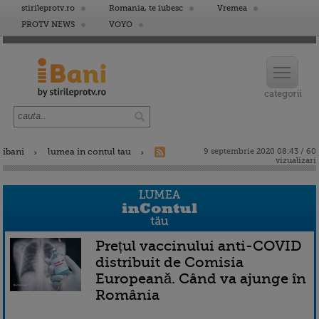
stirileprotv.ro
Romania, te iubesc
Vremea
PROTV NEWS
VOYO
ibani
lumea in contul tau
9 septembrie 2020 08:43 / 60
vizualizari
Prețul vaccinului anti-COVID
distribuit de Comisia
Europeană. Când va ajunge în
România