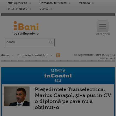
stirileprotv.ro
Romania, te iubesc
Vremea
PROTV NEWS
VOYO
ibani
lumea in contul tau
18 septembrie 2019 15:03 / 63
vizualizari
Președintele Transelectrica,
Marius Carașol, și-a pus în CV
o diplomă pe care nu a
obținut-o