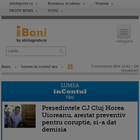
stirileprotv.ro
Romania, te iubesc
Vremea
PROTV NEWS
VOYO
ibani
lumea in contul tau
3 octombrie 2014 12:42 / 125
vizualizari
Presedintele CJ Cluj Horea
Uioreanu, arestat preventiv
pentru coruptie, si-a dat
demisia