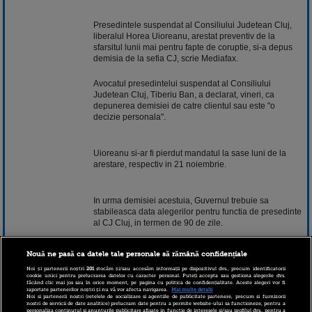
Presedintele suspendat al Consiliului Judetean Cluj,
liberalul Horea Uioreanu, arestat preventiv de la
sfarsitul lunii mai pentru fapte de coruptie, si-a depus
demisia de la sefia CJ, scrie Mediafax.
Avocatul presedintelui suspendat al Consiliului
Judetean Cluj, Tiberiu Ban, a declarat, vineri, ca
depunerea demisiei de catre clientul sau este "o
decizie personala".
Uioreanu si-ar fi pierdut mandatul la sase luni de la
arestare, respectiv in 21 noiembrie.
In urma demisiei acestuia, Guvernul trebuie sa
stabileasca data alegerilor pentru functia de presedinte
al CJ Cluj, in termen de 90 de zile.
Nouă ne pasă ca datele tale personale să rămână confidențiale
In 23 iunie, Horea Uioreanu, presedintele suspendat al
Consiliului Judetean Cluj, a fost trimis in judecata de
Noi și partenerii noștri
201
stocăm și/sau accesăm informații pe dispozitivul dvs., precum identificatorii
cookie unici pentru prelucrarea datelor cu caracter personal. Puteți accepta sau gestiona alegerile dvs.
catre procurorii DNA, pentru trei infractiuni de luare de
făcând clic mai jos sau în orice moment, pe pagina cu politica de confidențialitate. Aceste alegeri vor fi
raportate partenerilor noștri și nu vă vor afecta navigarea.
Mai multe detalii
mita, din care doua in forma continuata (10 acte
Noi si partenerii nostri (retelele de socializare si agentiile de publicitate partenere, precum si furnizorii
materiale, respectiv 7 acte materiale), fals in inscrisuri
nostri de servicii de date analitice) prelucram date pentru a permite website-ului sa functioneze, pentru a
personaliza continutul si anunturile publicitare afisate in functie de interesele si/sau profilul dvs., pentru a