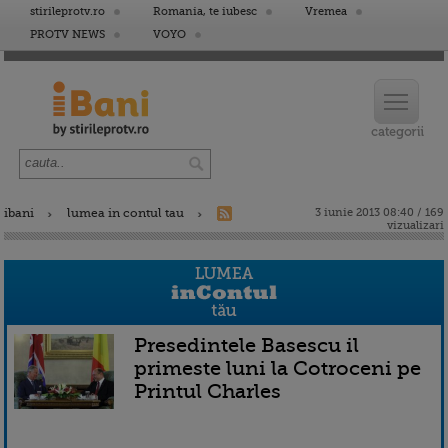
stirileprotv.ro
Romania, te iubesc
Vremea
PROTV NEWS
VOYO
ibani
lumea in contul tau
3 iunie 2013 08:40 / 169
vizualizari
Presedintele Basescu il
primeste luni la Cotroceni pe
Printul Charles