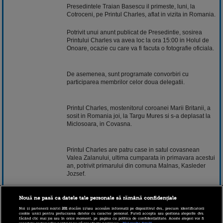
Presedintele Traian Basescu il primeste, luni, la
Cotroceni, pe Printul Charles, aflat in vizita in Romania.
Potrivit unui anunt publicat de Presedintie, sosirea
Printului Charles va avea loc la ora 15:00 in Holul de
Onoare, ocazie cu care va fi facuta o fotografie oficiala.
De asemenea, sunt programate convorbiri cu
participarea membrilor celor doua delegatii.
Printul Charles, mostenitorul coroanei Marii Britanii, a
sosit in Romania joi, la Targu Mures si s-a deplasat la
Miclosoara, in Covasna.
Printul Charles are patru case in satul covasnean
Valea Zalanului, ultima cumparata in primavara acestui
an, potrivit primarului din comuna Malnas, Kasleder
Jozsef.
Nouă ne pasă ca datele tale personale să rămână confidențiale
Mostenitorul coroanei Marii Britanii a fost in
Transilvania de mai multe ori, in ultimii ani, in vizite
Noi și partenerii noștri
201
stocăm și/sau accesăm informații pe dispozitivul dvs., precum identificatorii
cookie unici pentru prelucrarea datelor cu caracter personal. Puteți accepta sau gestiona alegerile dvs.
private, in judetele Mures, Covasna, Harghita si Brasov.
făcând clic mai jos sau în orice moment, pe pagina cu politica de confidențialitate. Aceste alegeri vor fi