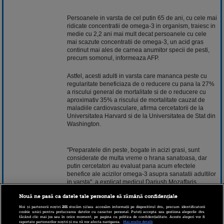
Persoanele in varsta de cel putin 65 de ani, cu cele mai
ridicate concentratii de omega-3 in organism, traiesc in
medie cu 2,2 ani mai mult decat persoanele cu cele
mai scazute concentratii de omega-3, un acid gras
continut mai ales de carnea anumitor specii de pesti,
precum somonul, informeaza AFP.
Astfel, acesti adulti in varsta care mananca peste cu
regularitate beneficiaza de o reducere cu pana la 27%
a riscului general de mortalitate si de o reducere cu
aproximativ 35% a riscului de mortalitate cauzat de
maladiile cardiovasculare, afirma cercetatorii de la
Universitatea Harvard si de la Universitatea de Stat din
Washington.
"Preparatele din peste, bogate in acizi grasi, sunt
considerate de multa
vreme
o hrana sanatoasa, dar
putin cercetatori au evaluat pana acum efectele
benefice ale acizilor omega-3 asupra sanatatii adultilor
in varsta", a explicat medicul Dariush Mozaffaris,
profesor de epidemiologie la Universitatea Harvard,
Nouă ne pasă ca datele tale personale să rămână confidențiale
coautor al studiului.
Noi și partenerii noștri
201
stocăm și/sau accesăm informații pe dispozitivul dvs., precum identificatorii
cookie unici pentru prelucrarea datelor cu caracter personal. Puteți accepta sau gestiona alegerile dvs.
făcând clic mai jos sau în orice moment, pe pagina cu politica de confidențialitate. Aceste alegeri vor fi
raportate partenerilor noștri și nu vă vor afecta navigarea.
Mai multe detalii
Cercetatorii au analizat 16 ani de statistici, efectuate pe