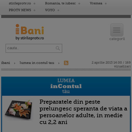
stirileprotv.ro
Romania, te iubesc
Vremea
PROTV NEWS
VOYO
ibani
lumea in contul tau
2 aprilie 2013 14:00 / 169
vizualizari
Preparatele din peste
prelungesc speranta de viata a
persoanelor adulte, in medie
cu 2,2 ani