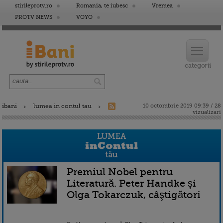
stirileprotv.ro
Romania, te iubesc
Vremea
PROTV NEWS
VOYO
ibani
lumea in contul tau
10 octombrie 2019 09:39 / 28
vizualizari
Premiul Nobel pentru
Literatură. Peter Handke şi
Olga Tokarczuk, câştigători