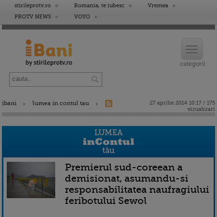
stirileprotv.ro
Romania, te iubesc
Vremea
PROTV NEWS
VOYO
ibani
lumea in contul tau
27 aprilie 2014 10:17 / 175
vizualizari
Premierul sud-coreean a
demisionat, asumandu-si
responsabilitatea naufragiului
feribotului Sewol