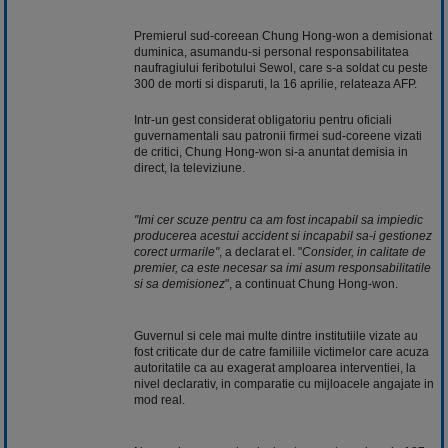
Premierul sud-coreean Chung Hong-won a demisionat
duminica, asumandu-si personal responsabilitatea
naufragiului feribotului Sewol, care s-a soldat cu peste
300 de morti si disparuti, la 16 aprilie, relateaza AFP.
Intr-un gest considerat obligatoriu pentru oficiali
guvernamentali sau patronii firmei sud-coreene vizati
de critici, Chung Hong-won si-a anuntat demisia in
direct, la televiziune.
"Imi cer scuze pentru ca am fost incapabil sa impiedic
producerea acestui accident si incapabil sa-i gestionez
corect urmarile"
, a declarat el. "
Consider, in calitate de
premier, ca este necesar sa imi asum responsabilitatile
si sa demisionez
", a continuat Chung Hong-won.
Guvernul si cele mai multe dintre institutiile vizate au
fost criticate dur de catre familiile victimelor care acuza
autoritatile ca au exagerat amploarea interventiei, la
nivel declarativ, in comparatie cu mijloacele angajate in
mod real.