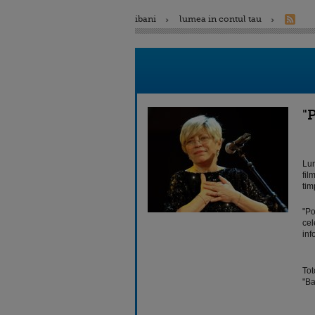
ibani
lumea in contul tau
"
Lun
fil
tim
"Po
cel
inf
Tot
"Ba