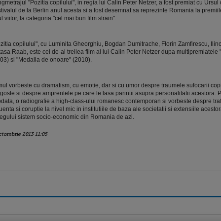
gmetrajul "Pozitia copilului", in regia lui Calin Peter Netzer, a fost premiat cu Ursul 
tivalul de la Berlin anul acesta si a fost desemnat sa reprezinte Romania la premii
l viitor, la categoria "cel mai bun film strain".
zitia copilului", cu Luminita Gheorghiu, Bogdan Dumitrache, Florin Zamfirescu, Ilin
asa Raab, este cel de-al treilea film al lui Calin Peter Netzer dupa multipremiatele 
03) si "Medalia de onoare" (2010).
mul vorbeste cu dramatism, cu emotie, dar si cu umor despre traumele sufocarii copii
goste si despre amprentele pe care le lasa parintii asupra personalitatii acestora. P
odata, o radiografie a high-class-ului romanesc contemporan si vorbeste despre traf
luenta si coruptie la nivel mic in institutiile de baza ale societatii si extensiile acest
regului sistem socio-economic din Romania de azi.
ctombrie 2013 11:05