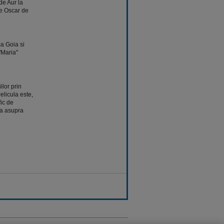
de Aur la
le Oscar de
ca Goia si
"Maria"
lor prin
elicula este,
ic de
ora asupra