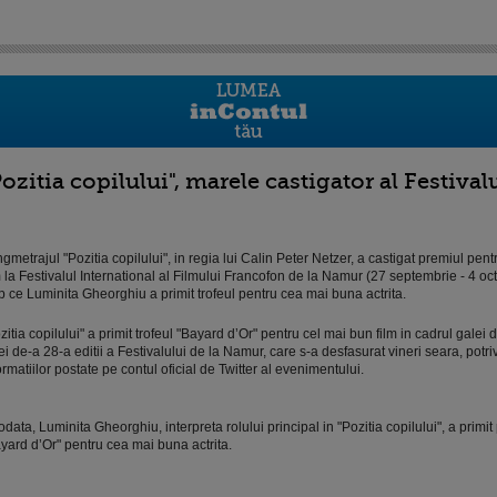
Pozitia copilului", marele castigator al Festiva
gmetrajul "Pozitia copilului", in regia lui Calin Peter Netzer, a castigat premiul pen
m la Festivalul International al Filmului Francofon de la Namur (27 septembrie - 4 oct
p ce Luminita Gheorghiu a primit trofeul pentru cea mai buna actrita.
zitia copilului" a primit trofeul "Bayard d’Or" pentru cel mai bun film in cadrul galei
ei de-a 28-a editii a Festivalului de la Namur, care s-a desfasurat vineri seara, potriv
ormatiilor postate pe contul oficial de Twitter al evenimentului.
odata, Luminita Gheorghiu, interpreta rolului principal in "Pozitia copilului", a primit
yard d’Or" pentru cea mai buna actrita.