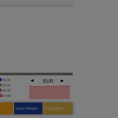
EUR
RON
RON
RON
RON
e
Smart People
Infografice