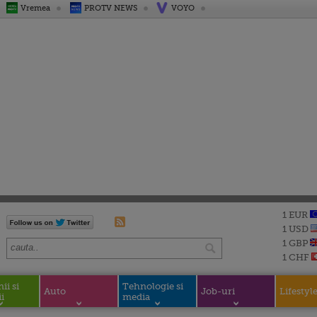
Vremea
PROTV NEWS
VOYO
1 EUR
1 USD
1 GBP
1 CHF
i si
Tehnologie si
Auto
Job-uri
Lifestyl
i
media