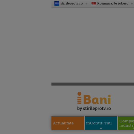
stirileprotv.ro
Romania, te iubesc
Compani
Actualitate
inContul Tau
industri