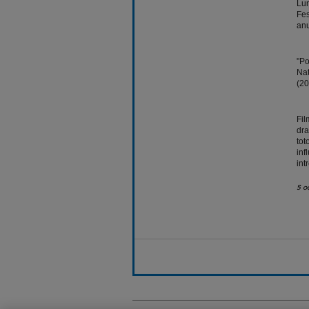
Lun
Fes
anu
"Po
Nat
(20
Fil
dra
tot
inf
int
5 o