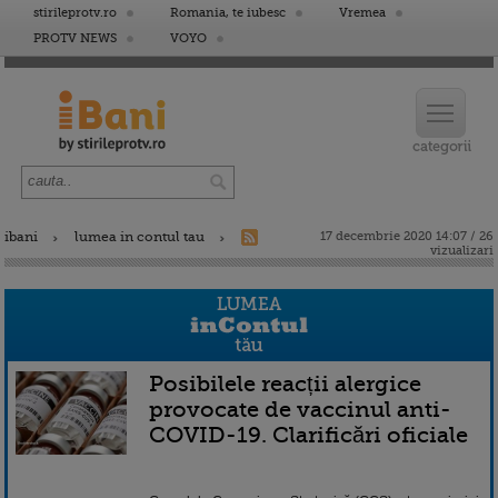
stirileprotv.ro
Romania, te iubesc
Vremea
PROTV NEWS
VOYO
ibani
lumea in contul tau
17 decembrie 2020 14:07 / 26
vizualizari
Posibilele reacții alergice
provocate de vaccinul anti-
COVID-19. Clarificări oficiale