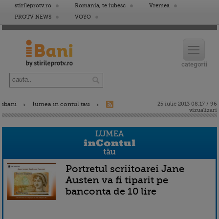
stirileprotv.ro
Romania, te iubesc
Vremea
PROTV NEWS
VOYO
ibani
lumea in contul tau
25 iulie 2013 08:17 / 96
vizualizari
Portretul scriitoarei Jane
Austen va fi tiparit pe
banconta de 10 lire