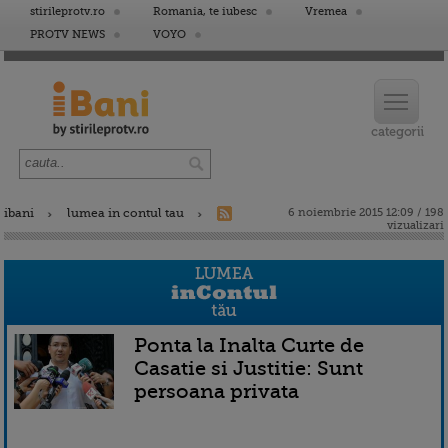
stirileprotv.ro
Romania, te iubesc
Vremea
PROTV NEWS
VOYO
ibani
lumea in contul tau
6 noiembrie 2015 12:09 / 198
vizualizari
Ponta la Inalta Curte de
Casatie si Justitie: Sunt
persoana privata