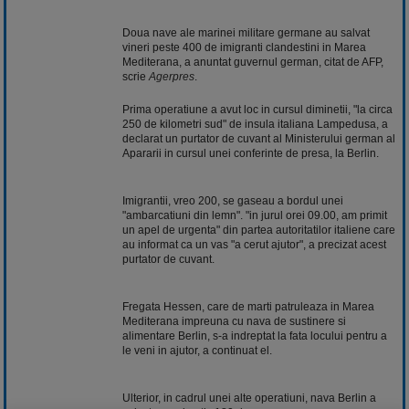
Doua nave ale marinei militare germane au salvat
vineri peste 400 de imigranti clandestini in Marea
Mediterana, a anuntat guvernul german, citat de AFP,
scrie
Agerpres
.
Prima operatiune a avut loc in cursul diminetii, "la circa
250 de kilometri sud" de insula italiana Lampedusa, a
declarat un purtator de cuvant al Ministerului german al
Apararii in cursul unei conferinte de presa, la Berlin.
Imigrantii, vreo 200, se gaseau a bordul unei
"ambarcatiuni din lemn". "in jurul orei 09.00, am primit
un apel de urgenta" din partea autoritatilor italiene care
au informat ca un vas "a cerut ajutor", a precizat acest
purtator de cuvant.
Fregata Hessen, care de marti patruleaza in Marea
Mediterana impreuna cu nava de sustinere si
alimentare Berlin, s-a indreptat la fata locului pentru a
le veni in ajutor, a continuat el.
Ulterior, in cadrul unei alte operatiuni, nava Berlin a