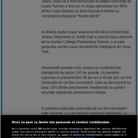
Totusi, ceea ce a fost remarcabil in datele colectate de
Lewis Terman a fost ca, in ciuda ateismului lor, 60%
dintre copiii studiati au fost crescuti in familii cu
convingeri religioase "foarte stricte".
Al doilea studiu major examinat de Miron Zuckerman,
Jordan Silberman si Judith Hall a avut la baza arhivele
de la Hunter College Elementary School, o scoala
generala pentru copiii deosebit de inteligenti din New
York.
Absolventii acestei scoli, avand un coeficient de
inteligenta de peste 140 de puncte, cu varstele
cuprinse in prezent intre 38 de ani si 50 de ani, au fost
contactati de cei trei cercetatori, care au descoperit ca
doar 16% dintre persoanele chestionate au gasit o
anumita satisfactie personala in religie.
O posibila explicatie avansata de cei trei cercetatori
este aceasta: cu cat oamenii sunt mai inteligenti, cu
atat ei sunt mai putin dispusi sa se conformeze si, de
Nouă ne pasă ca datele tale personale să rămână confidențiale
aceea, rezista mai mult in fata dogmei religioase.
Noi și partenerii noștri
201
stocăm și/sau accesăm informații pe dispozitivul dvs., precum identificatorii
cookie unici pentru prelucrarea datelor cu caracter personal. Puteți accepta sau gestiona alegerile dvs.
făcând clic mai jos sau în orice moment, pe pagina cu politica de confidențialitate. Aceste alegeri vor fi
raportate partenerilor noștri și nu vă vor afecta navigarea.
Mai multe detalii