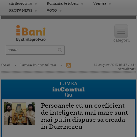
stirileprotv.ro
Romania, te iubesc
Vremea
PROTV NEWS
VOYO
ibani
lumea in contul tau
14 august 2013 16:47 / 411
vizualizari
Persoanele cu un coeficient
de inteligenta mai mare sunt
mai putin dispuse sa creada
in Dumnezeu