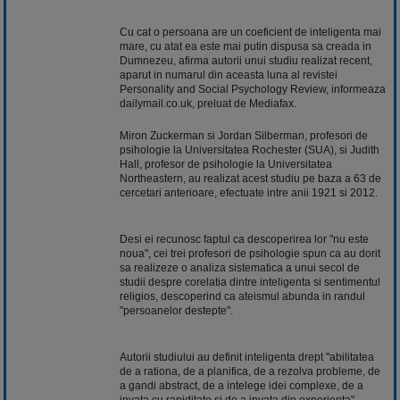
Cu cat o persoana are un coeficient de inteligenta mai
mare, cu atat ea este mai putin dispusa sa creada in
Dumnezeu, afirma autorii unui studiu realizat recent,
aparut in numarul din aceasta luna al revistei
Personality and Social Psychology Review, informeaza
dailymail.co.uk, preluat de Mediafax.
Miron Zuckerman si Jordan Silberman, profesori de
psihologie la Universitatea Rochester (SUA), si Judith
Hall, profesor de psihologie la Universitatea
Northeastern, au realizat acest studiu pe baza a 63 de
cercetari anterioare, efectuate intre anii 1921 si 2012.
Desi ei recunosc faptul ca descoperirea lor "nu este
noua", cei trei profesori de psihologie spun ca au dorit
sa realizeze o analiza sistematica a unui secol de
studii despre corelatia dintre inteligenta si sentimentul
religios, descoperind ca ateismul abunda in randul
"persoanelor destepte".
Autorii studiului au definit inteligenta drept "abilitatea
de a rationa, de a planifica, de a rezolva probleme, de
a gandi abstract, de a intelege idei complexe, de a
invata cu rapiditate si de a invata din experienta".