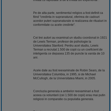
Pe de alta parte, sentimentul religios a fost definit ca
fiind "credinta in supranatural, oferirea de cadouri
acestor puteri supranaturale si realizarea de ritualuri in
conformitate cu acele credinte".
Cei trei autori au examinat un studiu coordonat in 1921
de Lewis Terman, profesor de psihologie la
Universitatea Stanford. Pentru acel studiu, Lewis
Terman a recrutat 1.500 de copii cu un coeficient de
inteligenta ce depasea 135 de puncte la varsta de 10
ani.
Acele date au fost reexaminate de Robin Sears, de la
Universitatea Columbia, in 1995, si de Michael
McCullogh, de la Universitatea Miami, in 2005.
Concluzia generala a ambelor reexaminari a fost
aceea ca voluntarii (cei 1.500 de copii) erau mai putin
religiosi in comparatie cu populatia generala.