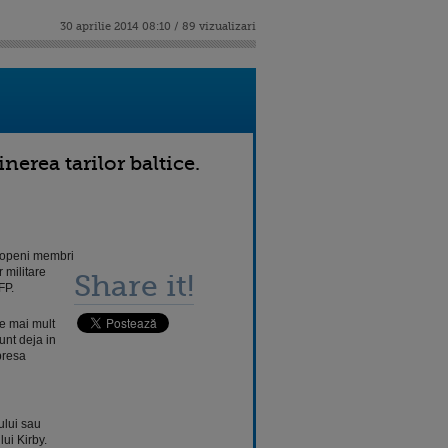
30 aprilie 2014 08:10 / 89 vizualizari
erea tarilor baltice.
uropeni membri
r militare
Share it!
FP.
de mai mult
unt deja in
presa
ului sau
lui Kirby.