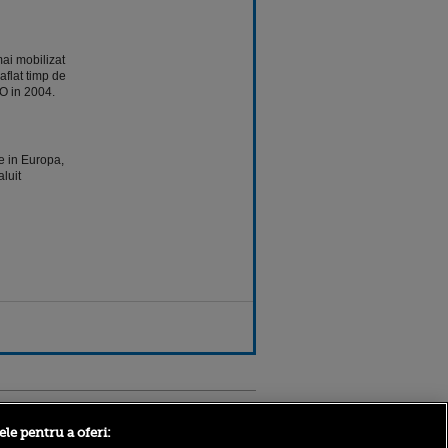
mai mobilizat
 aflat timp de
O in 2004.
e in Europa,
luit
Sport.ro
ele pentru a oferi: