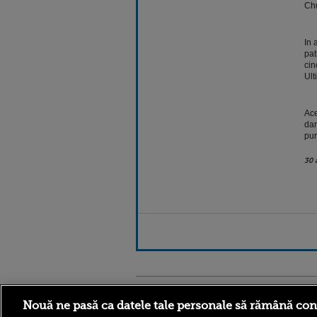
Chu
In 
pat
cin
Ult
Ace
dar
pur
30 
Stirileprotv.ro
ilike-it.
Nouă ne pasă ca datele tale personale să rămână con