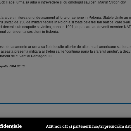
ck Hagel urma sa aiba o intrevedere si cu omologul sau ceh, Martin Stropnicky.
afara de trimiterea unui detasament al fortelor aeriene in Polonia, Statele Unite au 
ru unitati de 150 de militari fiecare in Polonia si toate cele trei tari baltice, care s-au
ci decenii sub ocupatie sovietica, pana in 1991, dupa care au devenit membre NAT
imul contingent a sosit luni in Estonia.
ste detasamente ar urma sa fie inlocuite ulterior de alte unitati americane stationat
 aceasta prezenta militara ar trebui sa fie "continua pana la sfarsitul anului", a dezva
tatorul de cuvant al Pentagonului.
aprilie 2014 08:10
ro
foodstory.ro
Procinema.ro
fidențiale
Atât noi, cât și partenerii noștri prelucrăm dat