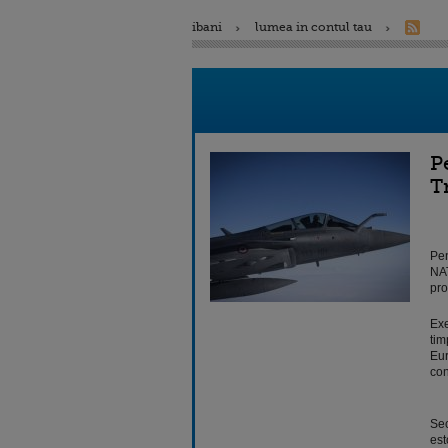
ibani
lumea in contul tau
P
T
Pen
NAT
pro
Exe
tim
Eur
con
Sec
est