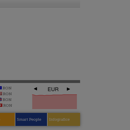
EUR
RON
RON
RON
RON
e
Smart People
Infografice