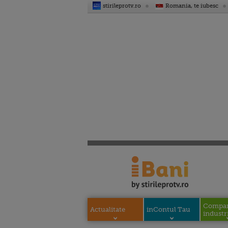
stirileprotv.ro
Romania, te iubesc
Compani
Actualitate
inContul Tau
industri