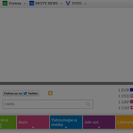
Vremea
PROTV NEWS
VOYO
1 EUR
1 USD
1 GBP
1 CHF
i si
Tehnologie si
Auto
Job-uri
Lifestyl
i
media