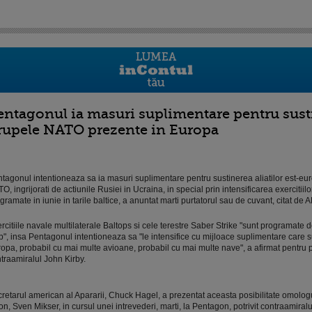
entagonul ia masuri suplimentare pentru sustin
rupele NATO prezente in Europa
tagonul intentioneaza sa ia masuri suplimentare pentru sustinerea aliatilor est-e
O, ingrijorati de actiunile Rusiei in Ucraina, in special prin intensificarea exercitiilo
gramate in iunie in tarile baltice, a anuntat marti purtatorul sau de cuvant, citat de A
rcitiile navale multilaterale Baltops si cele terestre Saber Strike "sunt programate 
p", insa Pentagonul intentioneaza sa "le intensifice cu mijloace suplimentare care s
opa, probabil cu mai multe avioane, probabil cu mai multe nave", a afirmat pentru 
traamiralul John Kirby.
retarul american al Apararii, Chuck Hagel, a prezentat aceasta posibilitate omolog
on, Sven Mikser, in cursul unei intrevederi, marti, la Pentagon, potrivit contraamiralu