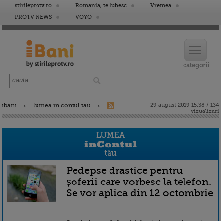
stirileprotv.ro
Romania, te iubesc
Vremea
PROTV NEWS
VOYO
ibani
lumea in contul tau
29 august 2019 15:38 / 134
vizualizari
Pedepse drastice pentru
șoferii care vorbesc la telefon.
Se vor aplica din 12 octombrie