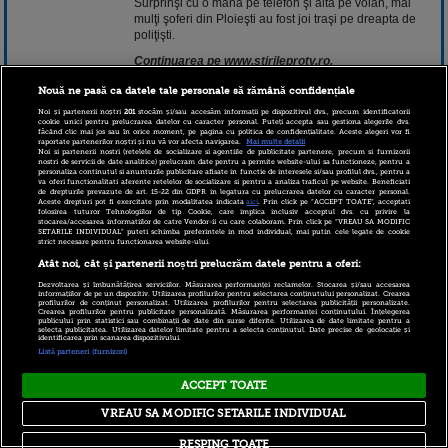
Surprinşi cu o mână pe telefon şi alta pe volan, mai
mulţi şoferi din Ploieşti au fost joi traşi pe dreapta de
poliţişti.
Continuarea pe www.stirileprotv.ro.
Nouă ne pasă ca datele tale personale să rămână confidențiale
29 august 2019 15:38
Noi și partenerii noștri
201
stocăm și/sau accesăm informații pe dispozitivul dvs., precum identificatorii
cookie unici pentru prelucrarea datelor cu caracter personal. Puteți accepta sau gestiona alegerile dvs.
făcând clic mai jos sau în orice moment, pe pagina cu politica de confidențialitate. Aceste alegeri vor fi
raportate partenerilor noștri și nu vă vor afecta navigarea.
Mai multe detalii
Noi si partenerii nostri (retelele de socializare si agentiile de publicitate partenere, precum si furnizorii
nostri de servicii de date analitice) prelucram date pentru a permite website-ului sa functioneze, pentru a
personaliza continutul si anunturile publicitare afisate in functie de interesele si/sau profilul dvs., pentru a
va oferi functionalitati aferente retelelor de socializare si pentru a analiza traficul pe website. Beneficiati
de drepturile prevazute de art. 15-22 din GDPR in legatura cu prelucrarea datelor cu caracter personal.
Aceste drepturi pot fi exercitate prin modalitatea indicata
aici
. Prin click pe “ACCEPT TOATE”, acceptati
folosirea tuturor Tehnologiilor de tip Cookie, care implica inclusiv acceptul dvs. cu privire la
stocarea/accesarea informatiilor de catre Vendor-ii cu care colaboram. Prin click pe “VREAU SA MODIFIC
SETARILE INDIVIDUAL” puteti schimba preferintele in mod individual, mai putin cele legate de cookie
strict necesare pentru functionarea website-ului.
Copyright © 2026 PRO TV S.R.L |
Politica de Cookie
|
Atât noi, cât și partenerii noștri prelucrăm datele pentru a oferi:
Politica Confidentialitate
|
RSS
Dezvoltarea și îmbunătățirea serviciilor. Măsurarea performanței reclamelor. Stocarea și/sau accesarea
informațiilor de pe un dispozitiv. Utilizarea profilurilor pentru selectarea conținutului personalizat. Crearea
profilurilor de conținut personalizat. Utilizarea profilurilor pentru selectarea publicității personalizate.
Crearea profilurilor pentru publicitate personalizată. Măsurarea performanței conținutului. Înțelegerea
publicului prin statistici sau combinații de date din surse diferite. Utilizarea de date limitate pentru a
selecta publicitatea. Utilizarea datelor limitate pentru a selecta conținutul. Date precise de geolocație și
identificarea prin scanarea dispozitivului.
Listă parteneri (furnizori)
ACCEPT TOATE
VREAU SA MODIFIC SETARILE INDIVIDUAL
RESPING TOATE