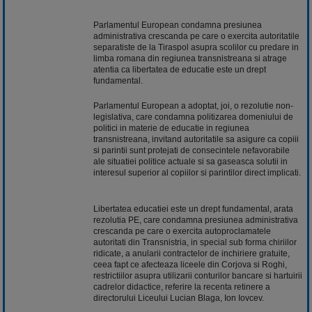
Parlamentul European condamna presiunea
administrativa crescanda pe care o exercita autoritatile
separatiste de la Tiraspol asupra scolilor cu predare in
limba romana din regiunea transnistreana si atrage
atentia ca libertatea de educatie este un drept
fundamental.
Parlamentul European a adoptat, joi, o rezolutie non-
legislativa, care condamna politizarea domeniului de
politici in materie de educatie in regiunea
transnistreana, invitand autoritatile sa asigure ca copiii
si parintii sunt protejati de consecintele nefavorabile
ale situatiei politice actuale si sa gaseasca solutii in
interesul superior al copiilor si parintilor direct implicati.
Libertatea educatiei este un drept fundamental, arata
rezolutia PE, care condamna presiunea administrativa
crescanda pe care o exercita autoproclamatele
autoritati din Transnistria, in special sub forma chiriilor
ridicate, a anularii contractelor de inchiriere gratuite,
ceea fapt ce afecteaza liceele din Corjova si Roghi,
restrictiilor asupra utilizarii conturilor bancare si hartuirii
cadrelor didactice, referire la recenta retinere a
directorului Liceului Lucian Blaga, Ion Iovcev.