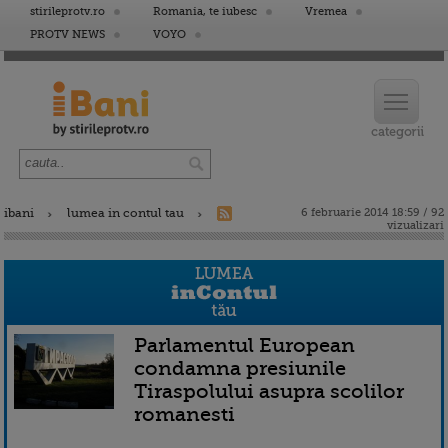
stirileprotv.ro
Romania, te iubesc
Vremea
PROTV NEWS
VOYO
ibani
lumea in contul tau
6 februarie 2014 18:59 / 92
vizualizari
Parlamentul European
condamna presiunile
Tiraspolului asupra scolilor
romanesti