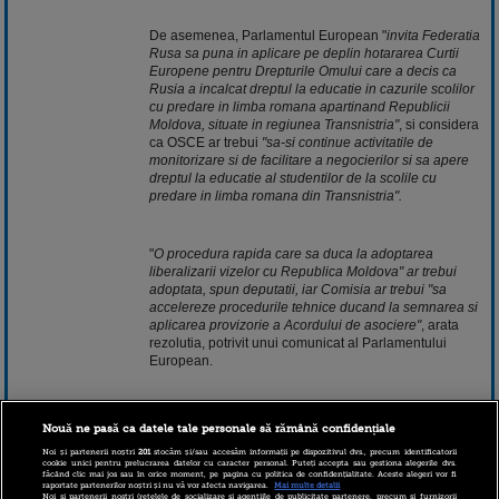
De asemenea, Parlamentul European "
invita Federatia
Rusa sa puna in aplicare pe deplin hotararea Curtii
Europene pentru Drepturile Omului care a decis ca
Rusia a incalcat dreptul la educatie in cazurile scolilor
cu predare in limba romana apartinand Republicii
Moldova, situate in regiunea Transnistria"
, si considera
ca OSCE ar trebui
"sa-si continue activitatile de
monitorizare si de facilitare a negocierilor si sa apere
dreptul la educatie al studentilor de la scolile cu
predare in limba romana din Transnistria".
"
O procedura rapida care sa duca la adoptarea
liberalizarii vizelor cu Republica Moldova" ar trebui
adoptata, spun deputatii, iar Comisia ar trebui "sa
accelereze procedurile tehnice ducand la semnarea si
aplicarea provizorie a Acordului de asociere"
, arata
rezolutia, potrivit unui comunicat al Parlamentului
European.
De asemenea, Parlamentul European considera ca, in
Nouă ne pasă ca datele tale personale să rămână confidențiale
contextul situatiei din regiune, Comisia Europeana ar
trebui sa utilizeze "Instrumentul european pentru
Noi și partenerii noștri
201
stocăm și/sau accesăm informații pe dispozitivul dvs., precum identificatorii
cookie unici pentru prelucrarea datelor cu caracter personal. Puteți accepta sau gestiona alegerile dvs.
democratie si drepturile omului pentru a sprijini in mod
făcând clic mai jos sau în orice moment, pe pagina cu politica de confidențialitate. Aceste alegeri vor fi
raportate partenerilor noștri și nu vă vor afecta navigarea.
Mai multe detalii
direct populatia din Transnistria, dar si alte instrumente
Noi si partenerii nostri (retelele de socializare si agentiile de publicitate partenere, precum si furnizorii