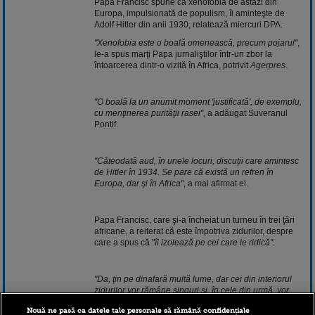
Papa Francisc spune că xenofobia de astăzi din
Europa, impulsionată de populism, îi aminteşte de
Adolf Hitler din anii 1930, relatează miercuri DPA.
"Xenofobia este o boală omenească, precum pojarul"
,
le-a spus marţi Papa jurnaliştilor într-un zbor la
întoarcerea dintr-o vizită în Africa, potrivit
Agerpres
.
"O boală la un anumit moment 'justificată', de exemplu,
cu menţinerea purităţii rasei"
, a adăugat Suveranul
Pontif.
"Câteodată aud, în unele locuri, discuţii care amintesc
de Hitler în 1934. Se pare că există un refren în
Europa, dar şi în Africa"
, a mai afirmat el.
Papa Francisc, care şi-a încheiat un turneu în trei ţări
africane, a reiterat că este împotriva zidurilor, despre
care a spus că "
îi izolează pe cei care le ridică".
"Da, ţin pe dinafară multă lume, dar cei din interiorul
zidurilor vor rămâne singuri şi, în cele din urmă, vor
ajunge învinşi de mari invazii"
, a declarat Papa
Nouă ne pasă ca datele tale personale să rămână confidențiale
Francisc.