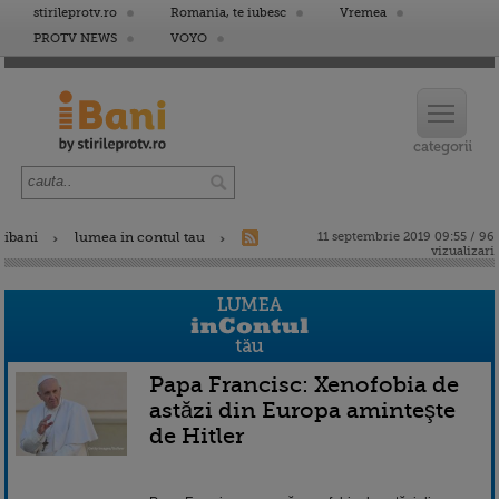
stirileprotv.ro
Romania, te iubesc
Vremea
PROTV NEWS
VOYO
ibani
lumea in contul tau
11 septembrie 2019 09:55 / 96
vizualizari
Papa Francisc: Xenofobia de
astăzi din Europa aminteşte
de Hitler