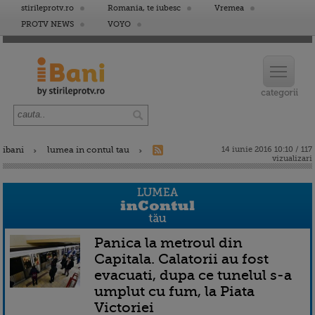
stirileprotv.ro
Romania, te iubesc
Vremea
PROTV NEWS
VOYO
ibani
lumea in contul tau
14 iunie 2016 10:10 / 117
vizualizari
Panica la metroul din
Capitala. Calatorii au fost
evacuati, dupa ce tunelul s-a
umplut cu fum, la Piata
Victoriei