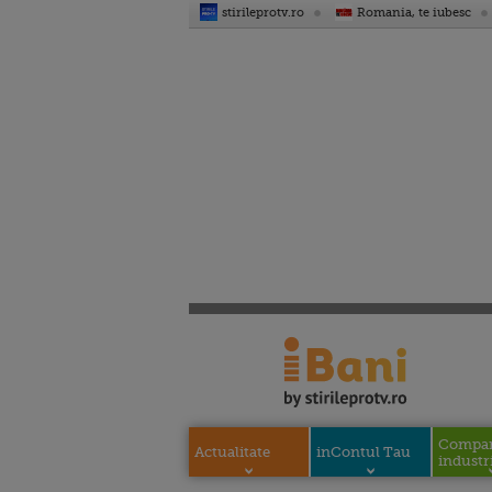
stirileprotv.ro
Romania, te iubesc
Compani
Actualitate
inContul Tau
industri