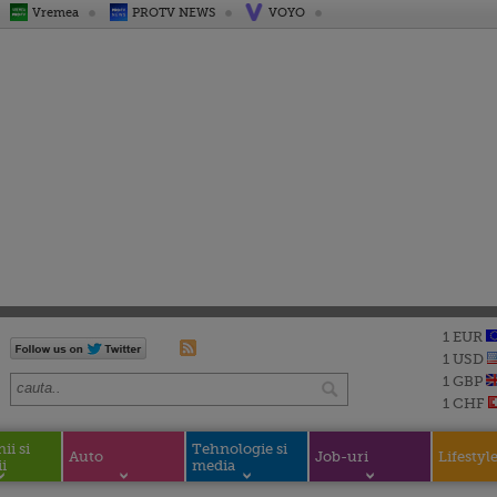
Vremea
PROTV NEWS
VOYO
1 EUR
1 USD
1 GBP
1 CHF
i si
Tehnologie si
Auto
Job-uri
Lifestyl
i
media