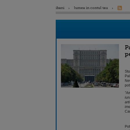
ibani
lumea in contul tau
P
p
Stu
Pal
New
pot
”Am
iun
art
ime
Cam
Pot