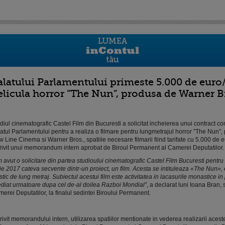
alatului Parlamentului primeste 5.000 de euro/
elicula horror ”The Nun”, produsa de Warner B
diul cinematografic Castel Film din Bucuresti a solicitat incheierea unui contract co
atul Parlamentului pentru a realiza o filmare pentru lungmetrajul horror ”The Nun”,
 Line Cinema si Warner Bros., spatiile necesare filmarii fiind tarifate cu 5.000 de e
rivit unui memorandum intern aprobat de Biroul Permanent al Camerei Deputatilor.
 avut o solicitare din partea studioului cinematografic Castel Film Bucuresti pentru 
ie 2017 cateva secvente dintr-un proiect, un film. Acesta se intituleaza «The Nun», 
istic de lung metraj. Subiectul acestui film este activitatea in lacasurile monastice i
diat urmatoare dupa cel de-al doilea Razboi Mondial”
, a declarat luni Ioana Bran, 
erei Deputatilor, la finalul sedintei Biroului Permanent.
rivit memorandului intern, utilizarea spatiilor mentionate in vederea realizarii aceste