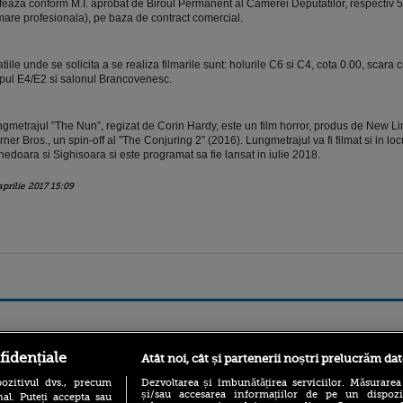
ifeaza conform M.I. aprobat de Biroul Permanent al Camerei Deputatilor, respectiv 
lmare profesionala), pe baza de contract comercial.
tiile unde se solicita a se realiza filmarile sunt: holurile C6 si C4, cota 0.00, scara c
pul E4/E2 si salonul Brancovenesc.
gmetrajul ”The Nun”, regizat de Corin Hardy, este un film horror, produs de New L
ner Bros., un spin-off al ”The Conjuring 2” (2016). Lungmetrajul va fi filmat si in loc
edoara si Sighisoara si este programat sa fie lansat in iulie 2018.
aprilie 2017 15:09
ro
foodstory.ro
Procinema.ro
fidențiale
Atât noi, cât și partenerii noștri prelucrăm dat
ozitivul dvs., precum
Dezvoltarea și îmbunătățirea serviciilor. Măsurarea
și/sau accesarea informațiilor de pe un dispoziti
al. Puteți accepta sau