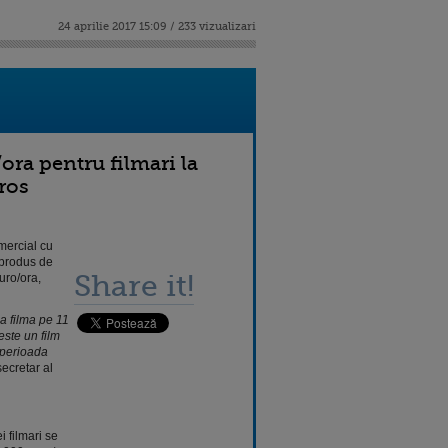
24 aprilie 2017 15:09 / 233 vizualizari
ora pentru filmari la
ros
mercial cu
 produs de
Share it!
uro/ora,
a filma pe 11
este un film
n perioada
secretar al
i filmari se