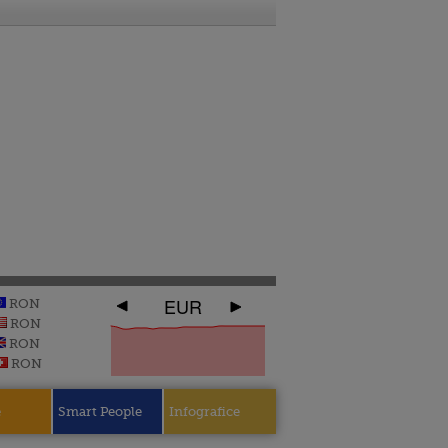
EUR
RON
RON
RON
RON
e
Smart People
Infografice