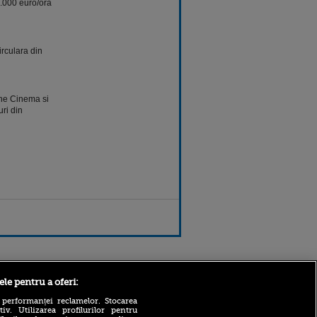
5.000 euro/ora
irculara din
ine Cinema si
uri din
Sport.ro
ele pentru a oferi:
 performanței reclamelor. Stocarea
v. Utilizarea profilurilor pentru