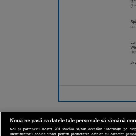
tar
(fi
Spa
cor
Lun
War
Hun
24 
Stirileprotv.ro
ilike-it.
Nouă ne pasă ca datele tale personale să rămână con
Noi și partenerii noștri
201
stocăm și/sau accesăm informații pe disp
identificatorii cookie unici pentru prelucrarea datelor cu caracter person