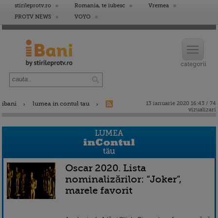
stirileprotv.ro
Romania, te iubesc
Vremea
PROTV NEWS
VOYO
ibani
lumea in contul tau
13 ianuarie 2020 16:43 / 74
vizualizari
Oscar 2020. Lista
nominalizărilor: “Joker”,
marele favorit