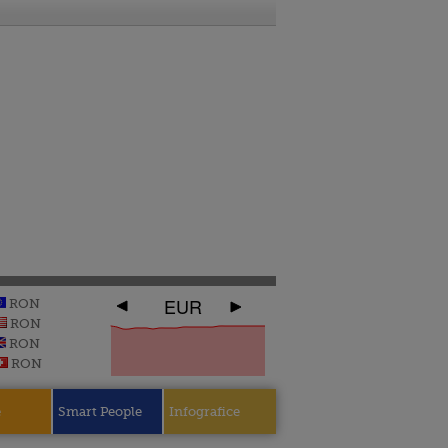
EUR
RON
RON
RON
RON
e
Smart People
Infografice