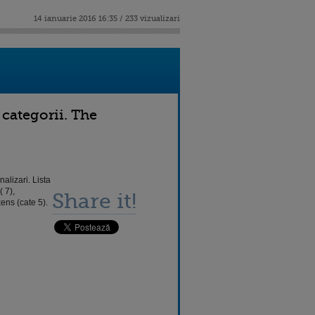
14 ianuarie 2016 16:35 / 233 vizualizari
 categorii. The
alizari. Lista
 7),
Share it!
ens (cate 5).