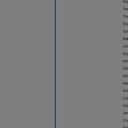
Ma
Th
Th
R
Sp
Cel
Le
Br
Mic
Edd
Mat
Cea
Br
Cat
Sao
Jen
Cha