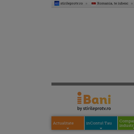
stirileprotv.ro
Romania, te iubesc
Compani
Actualitate
inContul Tau
industri