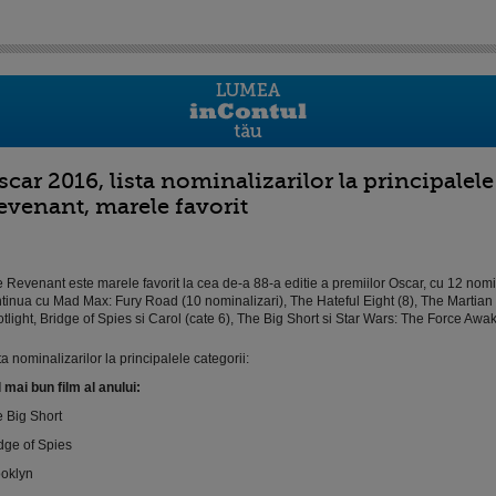
scar 2016, lista nominalizarilor la principalele
evenant, marele favorit
 Revenant este marele favorit la cea de-a 88-a editie a premiilor Oscar, cu 12 nomin
tinua cu Mad Max: Fury Road (10 nominalizari), The Hateful Eight (8), The Martian (
tlight, Bridge of Spies si Carol (cate 6), The Big Short si Star Wars: The Force Awak
ta nominalizarilor la principalele categorii:
 mai bun film al anului:
 Big Short
dge of Spies
oklyn