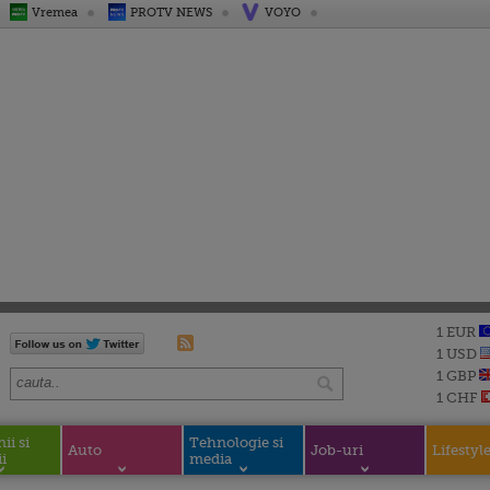
Vremea
PROTV NEWS
VOYO
1 EUR
1 USD
1 GBP
1 CHF
i si
Tehnologie si
Auto
Job-uri
Lifestyl
i
media