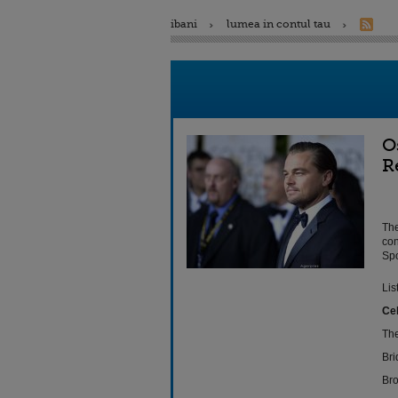
ibani
lumea in contul tau
O
R
The
con
Spo
Lis
Cel
The
Bri
Bro