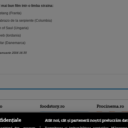
 mai bun film intr-o limba straina:
stang (Franta)
abrazo de la serpiente (Columbia)
 of Saul (Ungaria)
eb (Iordania)
War (Danemarca)
ianuarie 2016 16:35
ro
foodstory.ro
Procinema.ro
fidențiale
Atât noi, cât și partenerii noștri prelucrăm dat