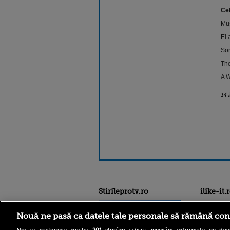
Cel
Mu
El 
Son
The
A 
14 
Stirileprotv.ro
ilike-it.
Nouă ne pasă ca datele tale personale să rămână con