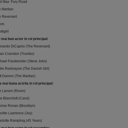
d Max: Fury Road
e Martian
e Revenant
oom
otlight
 mai bun actor in rol principal:
onardo DiCaprio (The Revenant)
yan Cranston (Trumbo)
hael Fassbender (Steve Jobs)
ie Redmayne (The Danish Girl)
t Damon (The Martian)
 mai buna actrita in rol principal:
ie Larson (Room)
e Blanchett (Carol)
irse Ronan (Brooklyn)
nifer Lawrence (Joy)
rlotte Rampling (45 Years)