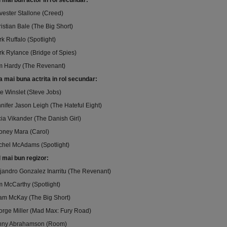
 mai bun actor in rol secundar:
vester Stallone (Creed)
istian Bale (The Big Short)
k Ruffalo (Spotlight)
k Rylance (Bridge of Spies)
m Hardy (The Revenant)
 mai buna actrita in rol secundar:
e Winslet (Steve Jobs)
nifer Jason Leigh (The Hateful Eight)
cia Vikander (The Danish Girl)
oney Mara (Carol)
chel McAdams (Spotlight)
 mai bun regizor:
jandro Gonzalez Inarritu (The Revenant)
 McCarthy (Spotlight)
am McKay (The Big Short)
rge Miller (Mad Max: Fury Road)
nny Abrahamson (Room)