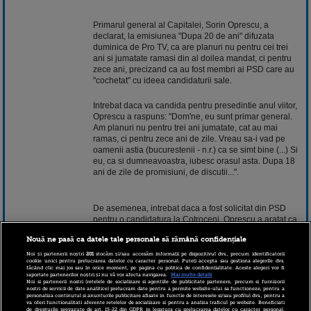
Primarul general al Capitalei, Sorin Oprescu, a
declarat, la emisiunea "Dupa 20 de ani" difuzata
duminica de Pro TV, ca are planuri nu pentru cei trei
ani si jumatate ramasi din al doilea mandat, ci pentru
zece ani, precizand ca au fost membri ai PSD care au
"cochetat" cu ideea candidaturii sale.
Intrebat daca va candida pentru presedintie anul viitor,
Oprescu a raspuns: "Dom'ne, eu sunt primar general.
Am planuri nu pentru trei ani jumatate, cat au mai
ramas, ci pentru zece ani de zile. Vreau sa-i vad pe
oamenii astia (bucurestenii - n.r.) ca se simt bine (...) Si
eu, ca si dumneavoastra, iubesc orasul asta. Dupa 18
ani de zile de promisiuni, de discutii...".
De asemenea, intrebat daca a fost solicitat din PSD
pentru o candidatura la Cotroceni, Oprescu a aratat ca
au existat membri ai partidului care au "cochetat" cu
Nouă ne pasă ca datele tale personale să rămână confidențiale
ideea inscrierii sale in cursa pentru sefia statului.
Noi și partenerii noștri
201
stocăm și/sau accesăm informații pe dispozitivul dvs., precum identificatorii
cookie unici pentru prelucrarea datelor cu caracter personal. Puteți accepta sau gestiona alegerile dvs.
făcând clic mai jos sau în orice moment, pe pagina cu politica de confidențialitate. Aceste alegeri vor fi
raportate partenerilor noștri și nu vă vor afecta navigarea.
Mai multe detalii
"Da, au cochetat cu ideea asta cand ma vedeau. Am
Noi si partenerii nostri (retelele de socializare si agentiile de publicitate partenere, precum si furnizorii
multi prieteni in PSD, am ramas cu vechile prietenii, am
nostri de servicii de date analitice) prelucram date pentru a permite website-ului sa functioneze, pentru a
personaliza continutul si anunturile publicitare afisate in functie de interesele si/sau profilul dvs., pentru a
ramas cu oameni la care tin, am ramas cu ceva serios.
va oferi functionalitati aferente retelelor de socializare si pentru a analiza traficul pe website. Beneficiati
(...) Nu am umblat pe la usi, pe la sonerii, si nu prea au
de drepturile prevazute de art. 15-22 din GDPR in legatura cu prelucrarea datelor cu caracter personal.