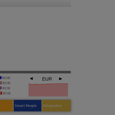
EUR
RON
RON
RON
RON
e
Smart People
Infografice