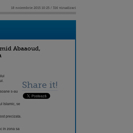
18 noiembrie 2015 10:25 / 316 vizualizari
hamid Abaaoud,
a
lui
ui.
Share it!
rsoane s-au
l Islamic, se
fost precizata.
sc in zona sa