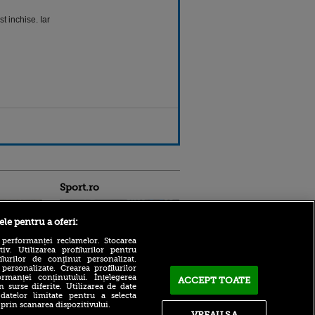
t inchise. Iar
Sport.ro
ele pentru a oferi:
 performanței reclamelor. Stocarea
v. Utilizarea profilurilor pentru
ilurilor de conținut personalizat.
 personalizate. Crearea profilurilor
rmanței conținutului. Înțelegerea
Adrian Mihalcea a
ACCEPT TOATE
n surse diferite. Utilizarea de date
confirmat noul transfer la
ldau din
 datelor limitate pentru a selecta
UTA după remiza cu Rapid!
 și
 prin scanarea dispozitivului.
Anunțul făcut despre starea
 logodnica
VREAU SA