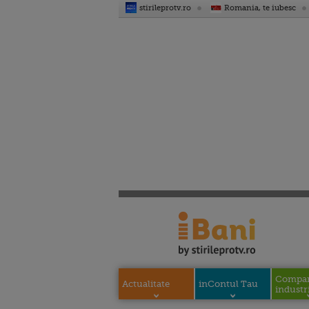
stirileprotv.ro
Romania, te iubesc
Compani
Actualitate
inContul Tau
industri