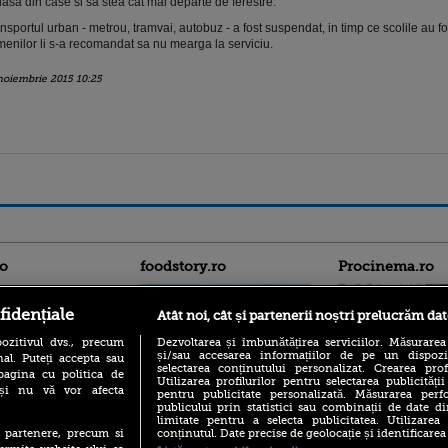
iasa din case si sa stea cat mai departe de ferestre.
nsportul urban - metrou, tramvai, autobuz - a fost suspendat, in timp ce scolile au fos
enilor li s-a recomandat sa nu mearga la serviciu.
noiembrie 2015 10:25
ro
foodstory.ro
Procinema.ro
fidențiale
Atât noi, cât și partenerii noștri prelucrăm dat
ozitivul dvs., precum
Dezvoltarea și îmbunătățirea serviciilor. Măsurarea
și/sau accesarea informațiilor de pe un dispoziti
al. Puteți accepta sau
selectarea conținutului personalizat. Crearea prof
pagina cu politica de
Utilizarea profilurilor pentru selectarea publicității
i și nu vă vor afecta
pentru publicitate personalizată. Măsurarea perfo
publicului prin statistici sau combinații de date di
(P) Descoperă Lumea
Nikolaj Coster-Wa
limitate pentru a selecta publicitatea. Utilizarea
Evenimentelor din România
Urzeala Tronurilor
conținutul. Date precise de geolocație și identificarea
te partenere, precum si
cu Transilvania Events!
Annabelle Wallis,