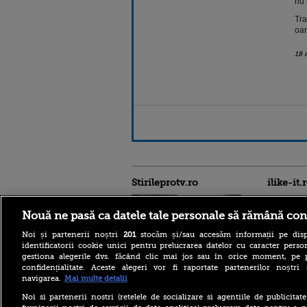
nu 
Tra
oam
18 
Stirileprotv.ro
ilike-it.
Nouă ne pasă ca datele tale personale să rămână con
Noi și partenerii noștri
201
stocăm și/sau accesăm informații pe disp
identificatorii cookie unici pentru prelucrarea datelor cu caracter person
gestiona alegerile dvs. făcând clic mai jos sau în orice moment, pe 
confidențialitate. Aceste alegeri vor fi raportate partenerilor noștr
Moody’s păstrează ratingul
navigarea.
Mai multe detalii
României în categoria
„recomandat investiţiilor”,
Noi si partenerii nostri (retelele de socializare si agentiile de publicita
cu perspectiva negativă.