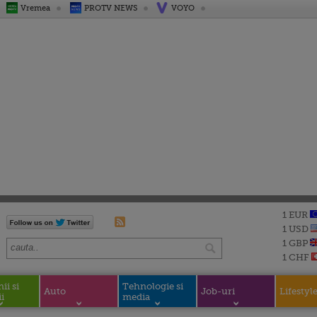
Vremea
PROTV NEWS
VOYO
1 EUR
1 USD
1 GBP
1 CHF
i si
Tehnologie si
Auto
Job-uri
Lifestyl
i
media