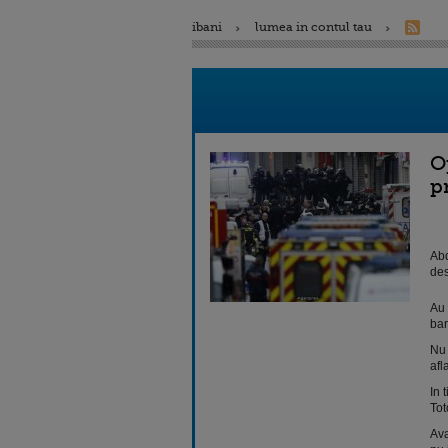
ibani
lumea in contul tau
O
p
Abd
des
Au 
bar
Nu 
afl
In 
Tot
Ava