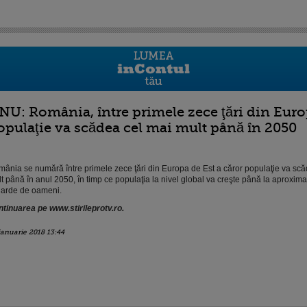
NU: România, între primele zece ţări din Europ
opulaţie va scădea cel mai mult până în 2050
ânia se numără între primele zece ţări din Europa de Est a căror populaţie va scă
t până în anul 2050, în timp ce populaţia la nivel global va creşte până la aproxima
iarde de oameni.
tinuarea pe www.stirileprotv.ro.
ianuarie 2018 13:44