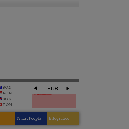
EUR
RON
RON
RON
RON
e
Smart People
Infografice