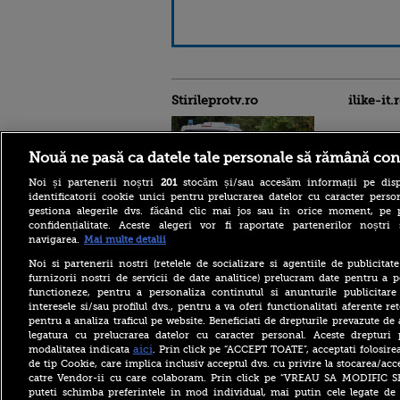
Stirileprotv.ro
ilike-it.
Nouă ne pasă ca datele tale personale să rămână con
Noi și partenerii noștri
201
stocăm și/sau accesăm informații pe disp
identificatorii cookie unici pentru prelucrarea datelor cu caracter person
Reacția MAE după ce o
gestiona alegerile dvs. făcând clic mai jos sau în orice moment, pe 
româncă a fost arestată în
confidențialitate. Aceste alegeri vor fi raportate partenerilor noștr
Germania pentru spionaj în
navigarea.
Mai multe detalii
favoarea Rusiei
Noi si partenerii nostri (retelele de socializare si agentiile de publicita
Alerta West Nile: două
furnizorii nostri de servicii de date analitice) prelucram date pentru a p
persoane au murit, iar
functioneze, pentru a personaliza continutul si anunturile publicitare
numărul cazurilor a ajuns la
interesele si/sau profilul dvs., pentru a va oferi functionalitati aferente ret
10. Măsurile de protecție
împotriva țânțarilor
pentru a analiza traficul pe website. Beneficiati de drepturile prevazute de
legatura cu prelucrarea datelor cu caracter personal. Aceste drepturi 
Ce le-a spus Donald Trump
aici
modalitatea indicata
. Prin click pe “ACCEPT TOATE”, acceptati folosire
donatorilor despre
de tip Cookie, care implica inclusiv acceptul dvs. cu privire la stocarea/acc
succesorul său pentru
catre Vendor-ii cu care colaboram. Prin click pe “VREAU SA MODIFIC 
alegerile din 2028. Pe cine a
puteti schimba preferintele in mod individual, mai putin cele legate de 
ales între Rubio și Vance