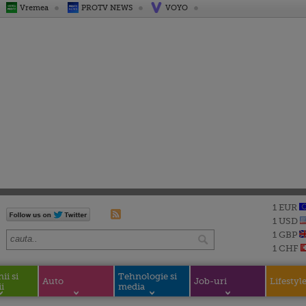
Vremea
PROTV NEWS
VOYO
1 EUR
1 USD
1 GBP
1 CHF
i si
Tehnologie si
Auto
Job-uri
Lifestyl
i
media