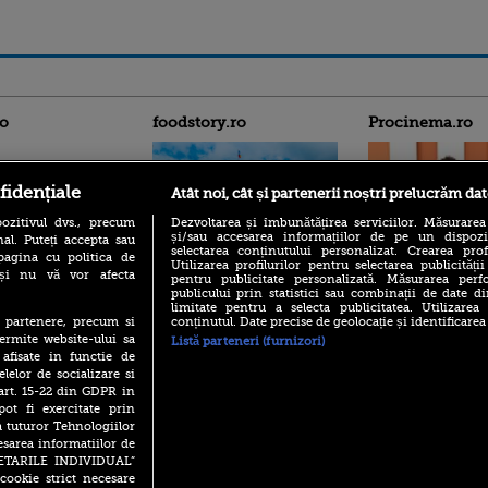
ro
foodstory.ro
Procinema.ro
fidențiale
Atât noi, cât și partenerii noștri prelucrăm dat
ozitivul dvs., precum
Dezvoltarea și îmbunătățirea serviciilor. Măsurarea
și/sau accesarea informațiilor de pe un dispoziti
al. Puteți accepta sau
selectarea conținutului personalizat. Crearea prof
pagina cu politica de
Utilizarea profilurilor pentru selectarea publicității
i și nu vă vor afecta
(P) Descoperă Lumea
pentru publicitate personalizată. Măsurarea perfo
Emoții intense pe
publicului prin statistici sau combinații de date di
Evenimentelor din România
Sebastian Stan! Iub
limitate pentru a selecta publicitatea. Utilizarea
cu Transilvania Events!
Annabelle, l-a făcu
conținutul. Date precise de geolocație și identificarea
te partenere, precum si
(P) Raku, gaming intens și o
ermite website-ului sa
Listă parteneri (furnizori)
Din 14 septembrie
pauză binemeritată cu...
 afisate in functie de
Popescu revine în 
pizza Guseppe
elelor de socializare si
principal la Pro T
 art. 15-22 din GDPR in
(P) Poți folosi bonurile de
La 88 de ani și du
pot fi exercitate prin
masă pentru a comanda
carieră fabuloasă î
mâncare acasă? Lista
a tuturor Tehnologiilor
Anthony Hopkins 
aplicațiilor care le acceptă
esarea informatiilor de
lansează oficial î
SETARILE INDIVIDUAL”
cookie strict necesare