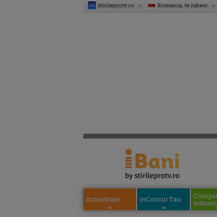
stirileprotv.ro
Romania, te iubesc
Compani
Actualitate
inContul Tau
industri