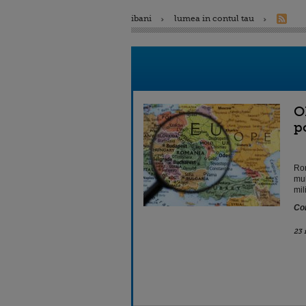
ibani
lumea in contul tau
O
p
Rom
mul
mil
Con
23 