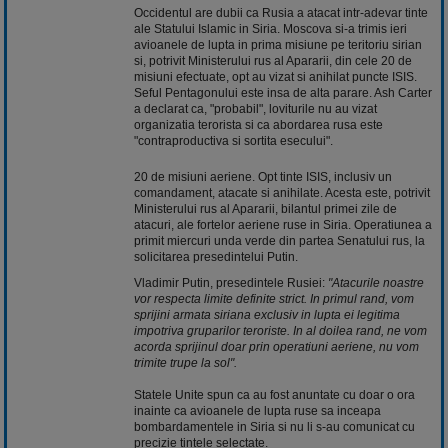
Occidentul are dubii ca Rusia a atacat intr-adevar tinte
ale Statului Islamic in Siria. Moscova si-a trimis ieri
avioanele de lupta in prima misiune pe teritoriu sirian
si, potrivit Ministerului rus al Apararii, din cele 20 de
misiuni efectuate, opt au vizat si anihilat puncte ISIS.
Seful Pentagonului este insa de alta parare. Ash Carter
a declarat ca, "probabil", loviturile nu au vizat
organizatia terorista si ca abordarea rusa este
"contraproductiva si sortita esecului".
20 de misiuni aeriene. Opt tinte ISIS, inclusiv un
comandament, atacate si anihilate. Acesta este, potrivit
Ministerului rus al Apararii, bilantul primei zile de
atacuri, ale fortelor aeriene ruse in Siria. Operatiunea a
primit miercuri unda verde din partea Senatului rus, la
solicitarea presedintelui Putin.
Vladimir Putin, presedintele Rusiei:
"Atacurile noastre
vor respecta limite definite strict. In primul rand, vom
sprijini armata siriana exclusiv in lupta ei legitima
impotriva gruparilor teroriste. In al doilea rand, ne vom
acorda sprijinul doar prin operatiuni aeriene, nu vom
trimite trupe la sol".
Statele Unite spun ca au fost anuntate cu doar o ora
inainte ca avioanele de lupta ruse sa inceapa
bombardamentele in Siria si nu li s-au comunicat cu
precizie tintele selectate.