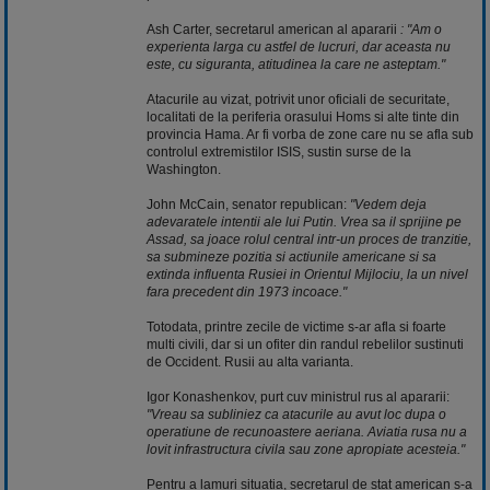
Ash Carter, secretarul american al apararii
: "Am o
experienta larga cu astfel de lucruri, dar aceasta nu
este, cu siguranta, atitudinea la care ne asteptam."
Atacurile au vizat, potrivit unor oficiali de securitate,
localitati de la periferia orasului Homs si alte tinte din
provincia Hama. Ar fi vorba de zone care nu se afla sub
controlul extremistilor ISIS, sustin surse de la
Washington.
John McCain, senator republican:
"Vedem deja
adevaratele intentii ale lui Putin. Vrea sa il sprijine pe
Assad, sa joace rolul central intr-un proces de tranzitie,
sa submineze pozitia si actiunile americane si sa
extinda influenta Rusiei in Orientul Mijlociu, la un nivel
fara precedent din 1973 incoace."
Totodata, printre zecile de victime s-ar afla si foarte
multi civili, dar si un ofiter din randul rebelilor sustinuti
de Occident. Rusii au alta varianta.
Igor Konashenkov, purt cuv ministrul rus al apararii:
"Vreau sa subliniez ca atacurile au avut loc dupa o
operatiune de recunoastere aeriana. Aviatia rusa nu a
lovit infrastructura civila sau zone apropiate acesteia."
Pentru a lamuri situatia, secretarul de stat american s-a