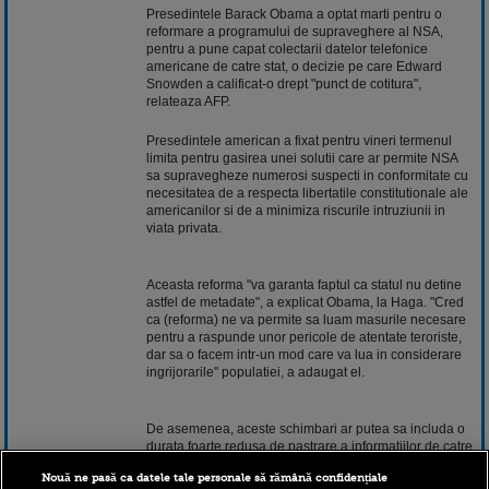
Presedintele Barack Obama a optat marti pentru o
reformare a programului de supraveghere al NSA,
pentru a pune capat colectarii datelor telefonice
americane de catre stat, o decizie pe care Edward
Snowden a calificat-o drept "punct de cotitura",
relateaza AFP.
Presedintele american a fixat pentru vineri termenul
limita pentru gasirea unei solutii care ar permite NSA
sa supravegheze numerosi suspecti in conformitate cu
necesitatea de a respecta libertatile constitutionale ale
americanilor si de a minimiza riscurile intruziunii in
viata privata.
Aceasta reforma "va garanta faptul ca statul nu detine
astfel de metadate", a explicat Obama, la Haga. "Cred
ca (reforma) ne va permite sa luam masurile necesare
pentru a raspunde unor pericole de atentate teroriste,
dar sa o facem intr-un mod care va lua in considerare
ingrijorarile" populatiei, a adaugat el.
De asemenea, aceste schimbari ar putea sa includa o
durata foarte redusa de pastrare a informatiilor de catre
NSA. In prezent, NSA poate sa pastreze informatiile
Nouă ne pasă ca datele tale personale să rămână confidențiale
timp de cinci ani.