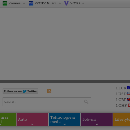
Vremea
PROTV NEWS
VOYO
1 EUR
1 USD
1 GBP
1 CHF
i si
Tehnologie si
Auto
Job-uri
Lifestyl
i
media