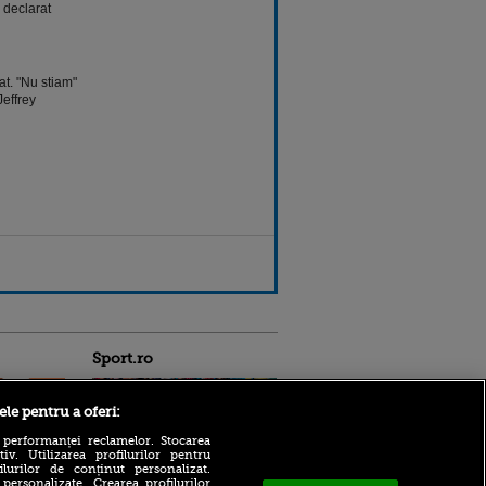
 declarat
at. "Nu stiam"
effrey
Sport.ro
ele pentru a oferi:
 performanței reclamelor. Stocarea
v. Utilizarea profilurilor pentru
ilurilor de conținut personalizat.
 personalizate. Crearea profilurilor