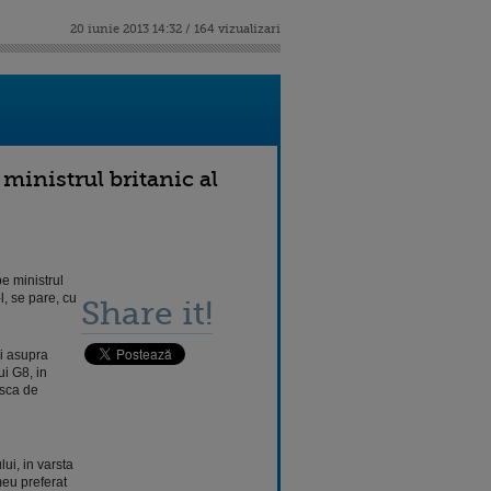
20 iunie 2013 14:32 / 164 vizualizari
inistrul britanic al
e ministrul
, se pare, cu
Share it!
ri asupra
i G8, in
asca de
ui, in varsta
meu preferat