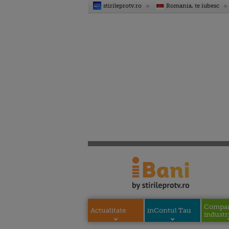
stirileprotv.ro
Romania, te iubesc
Compani
Actualitate
inContul Tau
industri