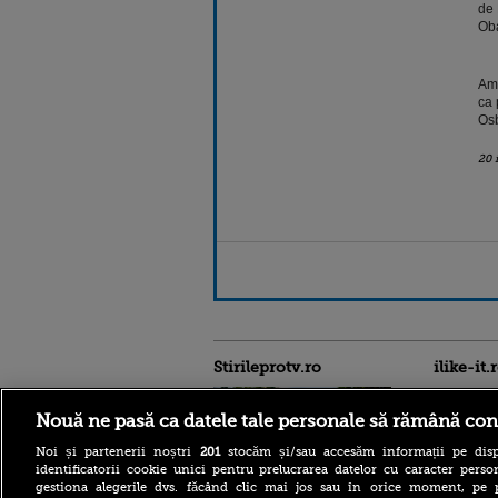
de 
Oba
Amu
ca 
Osb
20 
Stirileprotv.ro
ilike-it.
Nouă ne pasă ca datele tale personale să rămână con
Noi și partenerii noștri
201
stocăm și/sau accesăm informații pe disp
identificatorii cookie unici pentru prelucrarea datelor cu caracter person
gestiona alegerile dvs. făcând clic mai jos sau în orice moment, pe 