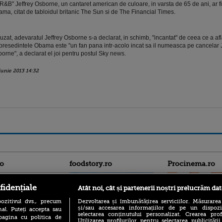
R&B" Jeffrey Osborne, un cantaret american de culoare, in varsta de 65 de ani, ar fi
ma, citat de tabloidul britanic The Sun si de The Financial Times.
zat, adevaratul Jeffrey Osborne s-a declarat, in schimb, "incantat" de ceea ce a afl
presedintele Obama este "un fan pana intr-acolo incat sa il numeasca pe cancelar J
orne", a declarat el joi pentru postul Sky
news
.
iunie 2013 14:32
ro
foodstory.ro
Procinema.ro
fidențiale
Atât noi, cât și partenerii noștri prelucrăm dat
ozitivul dvs., precum
Dezvoltarea și îmbunătățirea serviciilor. Măsurarea
și/sau accesarea informațiilor de pe un dispoziti
al. Puteți accepta sau
selectarea conținutului personalizat. Crearea prof
pagina cu politica de
Utilizarea profilurilor pentru selectarea publicității