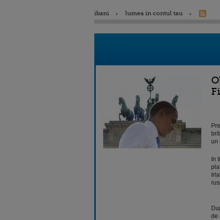
ibani
lumea in contul tau
O
F
Pre
bri
un 
In 
pla
Irl
rus
Dup
de 