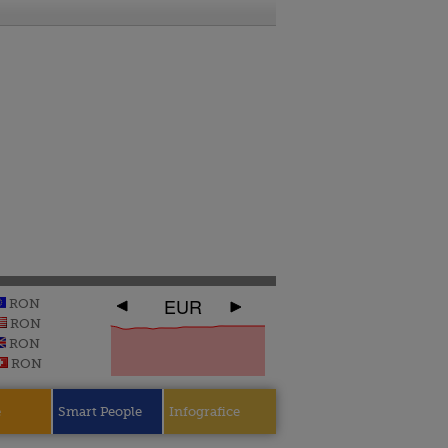
EUR
RON
RON
RON
RON
e
Smart People
Infografice