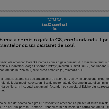
bama a comis o gafa la G8, confundandu-l pe m
inantelor cu un cantaret de soul
sedintele american Barack Obama a comis o gafa numindu-l in mai multe randuri p
tanic al Finantelor George Osborne "Jeffrey", in cursul summitului G8, confundandu-l
cantaret de muzica soul, scrie presa britanica joi, relateaza AFP.
trei randuri, Obama s-a declarat absolut de acord cu "Jeffrey" in cursul unei expune
nului de lupta impotriva evaziunii fiscale prezentate de Osborne in cadrul summitulu
anda de Nord, la inceputul saptamanii, facandu-l pe cancelarul Esicherului sa rose
ine.
a ce si-a dat seama ca a gresit, presedintele american i-a prezentat scuze ministrul
42 de ani. "Imi pare rau, batrane. Probabil ca m-am inselat din cauza cantaretului 