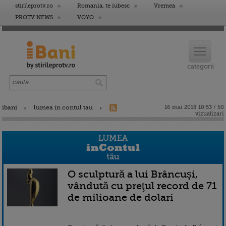
stirileprotv.ro
Romania, te iubesc
Vremea
PROTV NEWS
VOYO
ibani
lumea in contul tau
16 mai 2018 10:53 / 50
vizualizari
O sculptură a lui Brâncuşi,
vândută cu preţul record de 71
de milioane de dolari