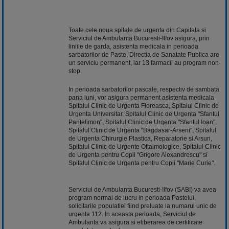
Toate cele noua spitale de urgenta din Capitala si
Serviciul de Ambulanta Bucuresti-Ilfov asigura, prin
liniile de garda, asistenta medicala in perioada
sarbatorilor de Paste, Directia de Sanatate Publica are
un serviciu permanent, iar 13 farmacii au program non-
stop.
In perioada sarbatorilor pascale, respectiv de sambata
pana luni, vor asigura permanent asistenta medicala
Spitalul Clinic de Urgenta Floreasca, Spitalul Clinic de
Urgenta Universitar, Spitalul Clinic de Urgenta "Sfantul
Pantelimon", Spitalul Clinic de Urgenta "Sfantul Ioan",
Spitalul Clinic de Urgenta "Bagdasar-Arseni", Spitalul
de Urgenta Chirurgie Plastica, Reparatorie si Arsuri,
Spitalul Clinic de Urgente Oftalmologice, Spitalul Clinic
de Urgenta pentru Copii "Grigore Alexandrescu" si
Spitalul Clinic de Urgenta pentru Copii "Marie Curie".
Serviciul de Ambulanta Bucuresti-Ilfov (SABI) va avea
program normal de lucru in perioada Pastelui,
solicitarile populatiei fiind preluate la numarul unic de
urgenta 112. In aceasta perioada, Serviciul de
Ambulanta va asigura si eliberarea de certificate