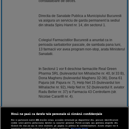
constatatoare de deces.
Directia de Sanatate Publica a Municipiului Bucuresti
va asigura un serviciu de garda permanent la sediul
din strada Spiru Haret nr. 14, din sectorul 1.
Colegiul Farmacistilor Bucuresti a anuntat ca in
perioada sarbatorilor pascale, de sambata pana luni,
13 farmacii vor avea program non-stop, arata Ministerul
Sanatatii.
In Sectorul 1 vor fi deschise farmaciile Real Green
Pharma SRL (bulevardul Ion Mihalache nr. 40, bl 33 B),
Dona Magheru (bulevardul Magheru 32-36), Dona 61
Pajura (str. Pajura nr. 7), Help Net 15 (bulevardul Ion
Mihalache nr. 92), Help Net nr. 52 (bulevardul lt. aviator
Radu Beller nr. 37) si Farmacia 43 Centrofarm (str.
Nicolae Caranfil nr. 4).
In Sectorul 2 vor avea program non-stop farmaciile SC
Nouă ne pasă ca datele tale personale să rămână confidențiale
Fast Pharm SRL (str. Stefan cel Mare nr. 8) si Help Net
4 (Soseaua Mihai Bravu nr. 128, bl D 24), in Sectorul 4
Noi și partenerii noștri
201
stocăm și/sau accesăm informații pe dispozitivul dvs., precum identificatorii
cookie unici pentru prelucrarea datelor cu caracter personal. Puteți accepta sau gestiona alegerile dvs.
- farmaciile Arta Brancoveanu (bulevardul Constantin
făcând clic mai jos sau în orice moment, pe pagina cu politica de confidențialitate. Aceste alegeri vor fi
raportate partenerilor noștri și nu vă vor afecta navigarea.
Mai multe detalii