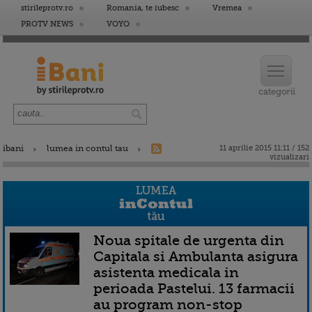
stirileprotv.ro
Romania, te iubesc
Vremea
PROTV NEWS
VOYO
ibani
lumea in contul tau
11 aprilie 2015 11:11 / 152
vizualizari
Noua spitale de urgenta din
Capitala si Ambulanta asigura
asistenta medicala in
perioada Pastelui. 13 farmacii
au program non-stop