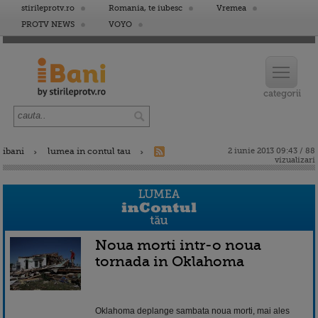
stirileprotv.ro
Romania, te iubesc
Vremea
PROTV NEWS
VOYO
ibani
lumea in contul tau
2 iunie 2013 09:43 / 88
vizualizari
Noua morti intr-o noua
tornada in Oklahoma
Oklahoma deplange sambata noua morti, mai ales