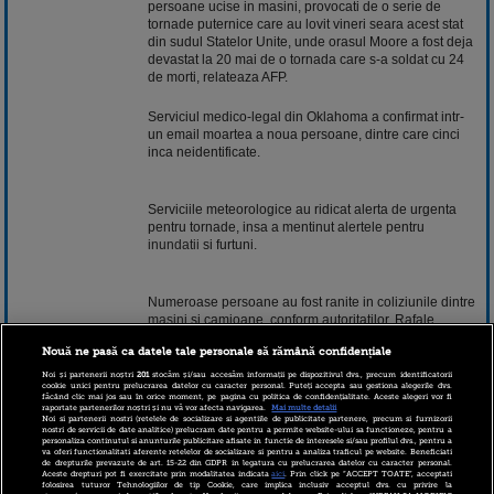
persoane ucise in masini, provocati de o serie de
tornade puternice care au lovit vineri seara acest stat
din sudul Statelor Unite, unde orasul Moore a fost deja
devastat la 20 mai de o tornada care s-a soldat cu 24
de morti, relateaza AFP.
Serviciul medico-legal din Oklahoma a confirmat intr-
un email moartea a noua persoane, dintre care cinci
inca neidentificate.
Serviciile meteorologice au ridicat alerta de urgenta
pentru tornade, insa a mentinut alertele pentru
inundatii
si furtuni.
Numeroase persoane au fost ranite in coliziunile dintre
masini
si camioane, conform autoritatilor. Rafale
puternice de vant au provocat de asemenea numerosi
Nouă ne pasă ca datele tale personale să rămână confidențiale
raniti - 87, conform cotidianului local The Oklahoman,
si importante pagube materiale.
Noi și partenerii noștri
201
stocăm și/sau accesăm informații pe dispozitivul dvs., precum identificatorii
cookie unici pentru prelucrarea datelor cu caracter personal. Puteți accepta sau gestiona alegerile dvs.
făcând clic mai jos sau în orice moment, pe pagina cu politica de confidențialitate. Aceste alegeri vor fi
raportate partenerilor noștri și nu vă vor afecta navigarea.
Mai multe detalii
Noi si partenerii nostri (retelele de socializare si agentiile de publicitate partenere, precum si furnizorii
Conform presei locale, cinci tornade au lovit regiunea
nostri de servicii de date analitice) prelucram date pentru a permite website-ului sa functioneze, pentru a
personaliza continutul si anunturile publicitare afisate in functie de interesele si/sau profilul dvs., pentru a
Oklahoma City, cu rafale de vant de pana la 145 de
va oferi functionalitati aferente retelelor de socializare si pentru a analiza traficul pe website. Beneficiati
kilometri pe ora insotite de puternice caderi de
de drepturile prevazute de art. 15-22 din GDPR in legatura cu prelucrarea datelor cu caracter personal.
Aceste drepturi pot fi exercitate prin modalitatea indicata
aici
. Prin click pe “ACCEPT TOATE”, acceptati
grindina.
folosirea tuturor Tehnologiilor de tip Cookie, care implica inclusiv acceptul dvs. cu privire la