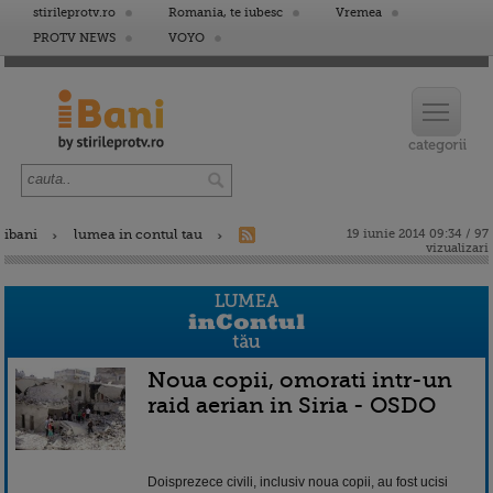
stirileprotv.ro
Romania, te iubesc
Vremea
PROTV NEWS
VOYO
ibani
lumea in contul tau
19 iunie 2014 09:34 / 97
vizualizari
Noua copii, omorati intr-un
raid aerian in Siria - OSDO
Doisprezece civili, inclusiv noua copii, au fost ucisi