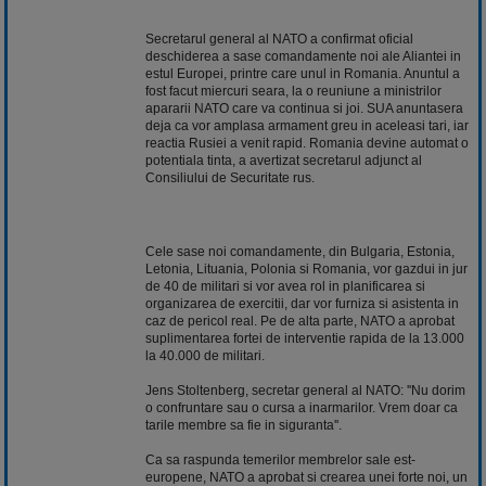
Secretarul general al NATO a confirmat oficial
deschiderea a sase comandamente noi ale Aliantei in
estul Europei, printre care unul in Romania. Anuntul a
fost facut miercuri seara, la o reuniune a ministrilor
apararii NATO care va continua si joi. SUA anuntasera
deja ca vor amplasa armament greu in aceleasi tari, iar
reactia Rusiei a venit rapid. Romania devine automat o
potentiala tinta, a avertizat secretarul adjunct al
Consiliului de Securitate rus.
Cele sase noi comandamente, din Bulgaria, Estonia,
Letonia, Lituania, Polonia si Romania, vor gazdui in jur
de 40 de militari si vor avea rol in planificarea si
organizarea de exercitii, dar vor furniza si asistenta in
caz de pericol real. Pe de alta parte, NATO a aprobat
suplimentarea fortei de interventie rapida de la 13.000
la 40.000 de militari.
Jens Stoltenberg, secretar general al NATO: ''Nu dorim
o confruntare sau o cursa a inarmarilor. Vrem doar ca
tarile membre sa fie in siguranta''.
Ca sa raspunda temerilor membrelor sale est-
europene, NATO a aprobat si crearea unei forte noi, un