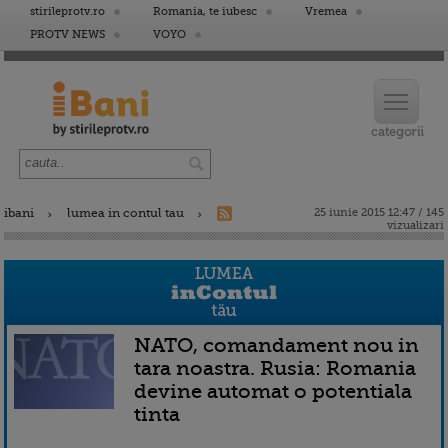
stirileprotv.ro
Romania, te iubesc
Vremea
PROTV NEWS
VOYO
ibani
lumea in contul tau
25 iunie 2015 12:47 / 145
vizualizari
NATO, comandament nou in
tara noastra. Rusia: Romania
devine automat o potentiala
tinta