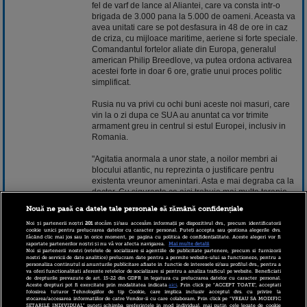
fel de varf de lance al Aliantei, care va consta intr-o
brigada de 3.000 pana la 5.000 de oameni. Aceasta va
avea unitati care se pot desfasura in 48 de ore in caz
de criza, cu mijloace maritime, aeriene si forte speciale.
Comandantul fortelor aliate din Europa, generalul
american Philip Breedlove, va putea ordona activarea
acestei forte in doar 6 ore, gratie unui proces politic
simplificat.
Rusia nu va privi cu ochi buni aceste noi masuri, care
vin la o zi dupa ce SUA au anuntat ca vor trimite
armament greu in centrul si estul Europei, inclusiv in
Romania.
"Agitatia anormala a unor state, a noilor membri ai
blocului atlantic, nu reprezinta o justificare pentru
existenta vreunor amenintari. Asta e mai degraba ca la
doctor. Cu siguranta ca aici trebuie mai multa terapie
decat chirurgie. Terapia este indreptata spre acesti
Nouă ne pasă ca datele tale personale să rămână confidențiale
beneficiari - tarile baltice, Polonia, Romania'' - a
declarat Evgheni Lukianov, secretar adjunct al
Noi și partenerii noștri
201
stocăm și/sau accesăm informații pe dispozitivul dvs., precum identificatorii
cookie unici pentru prelucrarea datelor cu caracter personal. Puteți accepta sau gestiona alegerile dvs.
Consiliului de Securitate rus.
făcând clic mai jos sau în orice moment, pe pagina cu politica de confidențialitate. Aceste alegeri vor fi
raportate partenerilor noștri și nu vă vor afecta navigarea.
Mai multe detalii
Noi si partenerii nostri (retelele de socializare si agentiile de publicitate partenere, precum si furnizorii
Parlamentul Romaniei a votat miercuri noua strategie
nostri de servicii de date analitice) prelucram date pentru a permite website-ului sa functioneze, pentru a
personaliza continutul si anunturile publicitare afisate in functie de interesele si/sau profilul dvs., pentru a
de aparare a tarii, prin care armata va primi in urmatorii
va oferi functionalitati aferente retelelor de socializare si pentru a analiza traficul pe website. Beneficiati
ani 2% din PIB, dar si prin care se permite stationarea
de drepturile prevazute de art. 15-22 din GDPR in legatura cu prelucrarea datelor cu caracter personal.
Aceste drepturi pot fi exercitate prin modalitatea indicata
aici
. Prin click pe “ACCEPT TOATE”, acceptati
trupelor straine la noi in tara in unitati nepermanente.
folosirea tuturor Tehnologiilor de tip Cookie, care implica inclusiv acceptul dvs. cu privire la
stocarea/accesarea informatiilor de catre Vendor-ii cu care colaboram. Prin click pe “VREAU SA MODIFIC
SETARILE INDIVIDUAL” puteti schimba preferintele in mod individual, mai putin cele legate de cookie