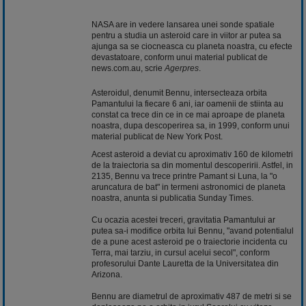
NASA are in vedere lansarea unei sonde spatiale
pentru a studia un asteroid care in viitor ar putea sa
ajunga sa se ciocneasca cu planeta noastra, cu efecte
devastatoare, conform unui material publicat de
news.com.au, scrie
Agerpres
.
Asteroidul, denumit Bennu, intersecteaza orbita
Pamantului la fiecare 6 ani, iar oamenii de stiinta au
constat ca trece din ce in ce mai aproape de planeta
noastra, dupa descoperirea sa, in 1999, conform unui
material publicat de New York Post.
Acest asteroid a deviat cu aproximativ 160 de kilometri
de la traiectoria sa din momentul descoperirii. Astfel, in
2135, Bennu va trece printre Pamant si Luna, la "o
aruncatura de bat" in termeni astronomici de planeta
noastra, anunta si publicatia Sunday Times.
Cu ocazia acestei treceri, gravitatia Pamantului ar
putea sa-i modifice orbita lui Bennu, "avand potentialul
de a pune acest asteroid pe o traiectorie incidenta cu
Terra, mai tarziu, in cursul acelui secol", conform
profesorului Dante Lauretta de la Universitatea din
Arizona.
Bennu are diametrul de aproximativ 487 de metri si se