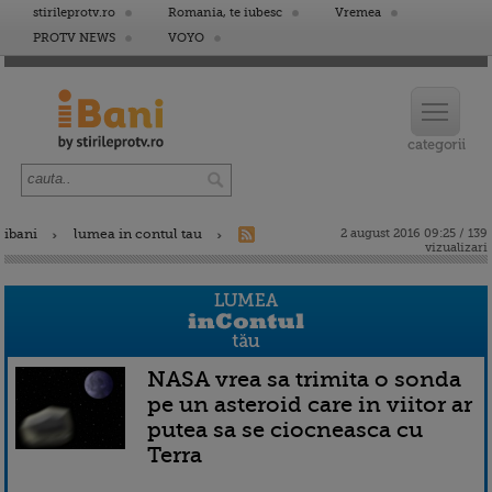
stirileprotv.ro
Romania, te iubesc
Vremea
PROTV NEWS
VOYO
ibani
lumea in contul tau
2 august 2016 09:25 / 139
vizualizari
NASA vrea sa trimita o sonda
pe un asteroid care in viitor ar
putea sa se ciocneasca cu
Terra