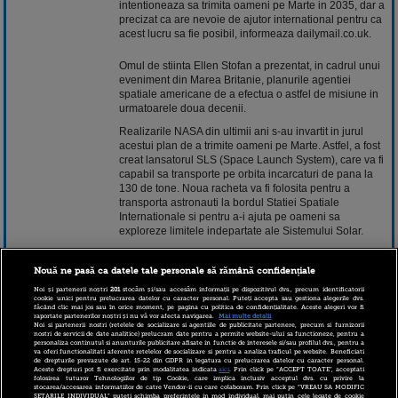
intentioneaza sa trimita oameni pe Marte in 2035, dar a
precizat ca are nevoie de ajutor international pentru ca
acest lucru sa fie posibil, informeaza dailymail.co.uk.
Omul de stiinta Ellen Stofan a prezentat, in cadrul unui
eveniment din Marea Britanie, planurile agentiei
spatiale americane de a efectua o astfel de misiune in
urmatoarele doua decenii.
Realizarile NASA din ultimii ani s-au invartit in jurul
acestui plan de a trimite oameni pe Marte. Astfel, a fost
creat lansatorul SLS (Space Launch System), care va fi
capabil sa transporte pe orbita incarcaturi de pana la
130 de tone. Noua racheta va fi folosita pentru a
transporta astronauti la bordul Statiei Spatiale
Internationale si pentru a-i ajuta pe oameni sa
exploreze limitele indepartate ale Sistemului Solar.
De asemenea, a fost creata capsula Orion, care va
putea sa transporte in spatiu pana la sase astronauti.
Nouă ne pasă ca datele tale personale să rămână confidențiale
Cele doua "inventii" ii vor ajuta pe oameni sa aterizeze
Noi și partenerii noștri
201
stocăm și/sau accesăm informații pe dispozitivul dvs., precum identificatorii
in viitor pe suprafata planetei Marte, inainte de a se
cookie unici pentru prelucrarea datelor cu caracter personal. Puteți accepta sau gestiona alegerile dvs.
făcând clic mai jos sau în orice moment, pe pagina cu politica de confidențialitate. Aceste alegeri vor fi
intoarce pe Pamant.
raportate partenerilor noștri și nu vă vor afecta navigarea.
Mai multe detalii
Noi si partenerii nostri (retelele de socializare si agentiile de publicitate partenere, precum si furnizorii
In mai, NASA a prezentat elementele de garderoba
nostri de servicii de date analitice) prelucram date pentru a permite website-ului sa functioneze, pentru a
personaliza continutul si anunturile publicitare afisate in functie de interesele si/sau profilul dvs., pentru a
esentiale ale unui prototip de costum spatial ce ar
va oferi functionalitati aferente retelelor de socializare si pentru a analiza traficul pe website. Beneficiati
putea fi purtat de astronautii care vor realiza prima
de drepturile prevazute de art. 15-22 din GDPR in legatura cu prelucrarea datelor cu caracter personal.
Aceste drepturi pot fi exercitate prin modalitatea indicata
aici
. Prin click pe “ACCEPT TOATE”, acceptati
calatorie spre planeta Marte.
folosirea tuturor Tehnologiilor de tip Cookie, care implica inclusiv acceptul dvs. cu privire la
stocarea/accesarea informatiilor de catre Vendor-ii cu care colaboram. Prin click pe “VREAU SA MODIFIC
SETARILE INDIVIDUAL” puteti schimba preferintele in mod individual, mai putin cele legate de cookie