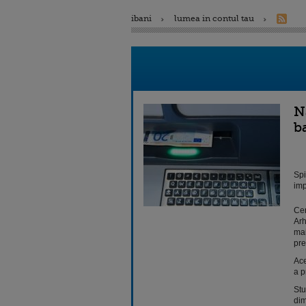
ibani
lumea in contul tau
N
b
Spi
imp
Cer
Arh
mai
pre
Ace
a p
Stu
dim