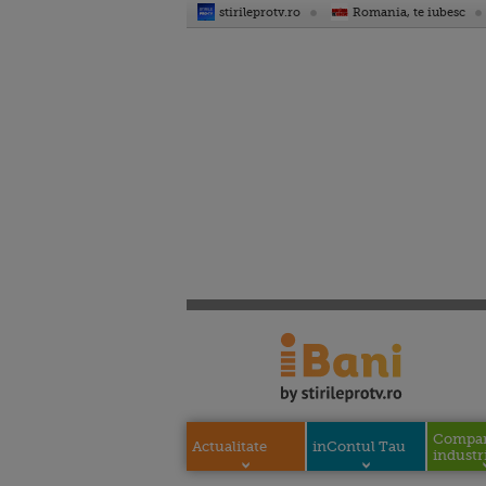
stirileprotv.ro
Romania, te iubesc
Compani
Actualitate
inContul Tau
industri