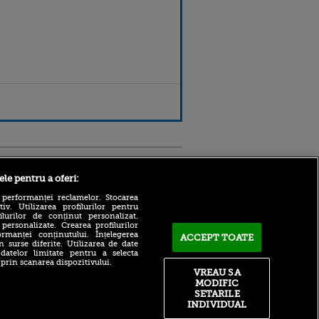
Sport.ro
ele pentru a oferi:
 performanței reclamelor. Stocarea
v. Utilizarea profilurilor pentru
ilurilor de conținut personalizat.
 personalizate. Crearea profilurilor
rmanței conținutului. Înțelegerea
ACCEPT TOATE
n surse diferite. Utilizarea de date
 datelor limitate pentru a selecta
 prin scanarea dispozitivului.
Atmosferă din altă lume la
ntru
VREAU SA
prezentarea lui Mohamed
ita lui,
MODIFIC
Salah la Trabzonspor pe
t tată!
SETARILE
Papara Park
INDIVIDUAL
, Adela
A plecat de la Manchester