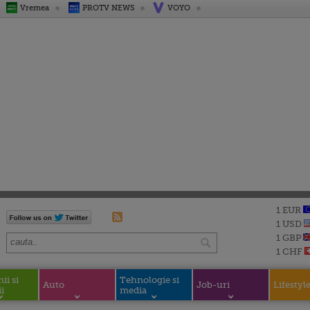
Vremea
PROTV NEWS
VOYO
1 EUR
1 USD
1 GBP
1 CHF
i si
Tehnologie si
Auto
Job-uri
Lifestyl
i
media