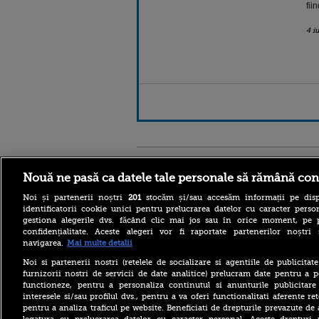
fii
4 i
Stirileprotv.ro
ilike-it.
Nouă ne pasă ca datele tale personale să rămână con
Noi și partenerii noștri
201
stocăm și/sau accesăm informații pe disp
identificatorii cookie unici pentru prelucrarea datelor cu caracter person
gestiona alegerile dvs. făcând clic mai jos sau în orice moment, pe 
confidențialitate. Aceste alegeri vor fi raportate partenerilor noștr
navigarea.
Mai multe detalii
Reacția MAE după ce o
româncă a fost arestată în
Noi si partenerii nostri (retelele de socializare si agentiile de publicita
Germania pentru spionaj în
furnizorii nostri de servicii de date analitice) prelucram date pentru a p
favoarea Rusiei
functioneze, pentru a personaliza continutul si anunturile publicitare
interesele si/sau profilul dvs., pentru a va oferi functionalitati aferente ret
Alerta West Nile: două
pentru a analiza traficul pe website. Beneficiati de drepturile prevazute de
persoane au murit, iar