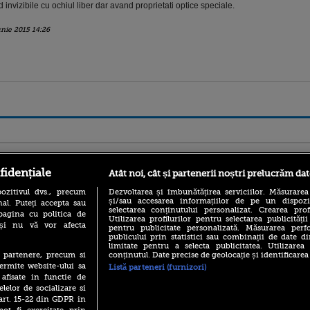
nd invizibile cu ochiul liber dar avand proprietati optice speciale.
unie 2015 14:26
ro
foodstory.ro
Procinema.ro
fidențiale
Atât noi, cât și partenerii noștri prelucrăm dat
ozitivul dvs., precum
Dezvoltarea și îmbunătățirea serviciilor. Măsurarea
și/sau accesarea informațiilor de pe un dispoziti
al. Puteți accepta sau
selectarea conținutului personalizat. Crearea prof
pagina cu politica de
Utilizarea profilurilor pentru selectarea publicității
i și nu vă vor afecta
pentru publicitate personalizată. Măsurarea perfo
publicului prin statistici sau combinații de date di
limitate pentru a selecta publicitatea. Utilizarea
conținutul. Date precise de geolocație și identificarea
te partenere, precum si
(P) Descoperă Lumea
Emoții intense pe
ermite website-ului sa
Listă parteneri (furnizori)
Evenimentelor din România
Sebastian Stan! Iub
 afisate in functie de
cu Transilvania Events!
Annabelle, l-a făcu
elelor de socializare si
(P) Raku, gaming intens și o
 art. 15-22 din GDPR in
Din 14 septembrie
pauză binemeritată cu...