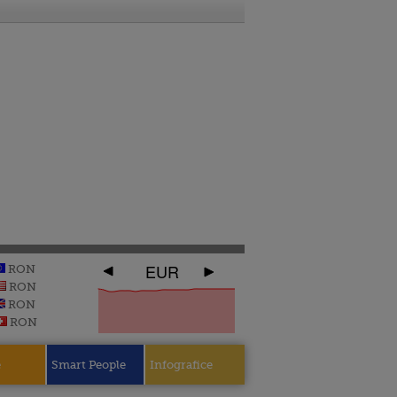
EUR
RON
RON
RON
RON
e
Smart People
Infografice