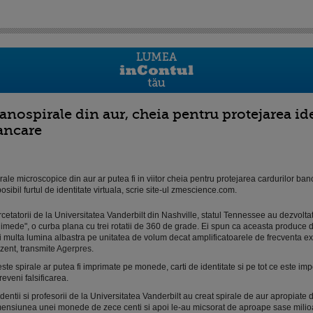
anospirale din aur, cheia pentru protejarea ide
ancare
rale microscopice din aur ar putea fi in viitor cheia pentru protejarea cardurilor ba
osibil furtul de identitate virtuala, scrie site-ul zmescience.com.
cetatorii de la Universitatea Vanderbilt din Nashville, statul Tennessee au dezvoltat 
imede", o curba plana cu trei rotatii de 360 de grade. Ei spun ca aceasta produce d
 multa lumina albastra pe unitatea de volum decat amplificatoarele de frecventa exi
zent, transmite
Agerpres.
ste spirale ar putea fi imprimate pe monede, carti de identitate si pe tot ce este imp
reveni falsificarea.
dentii si profesorii de la Universitatea Vanderbilt au creat spirale de aur apropiate 
ensiunea unei monede de zece centi si apoi le-au micsorat de aproape sase milioa