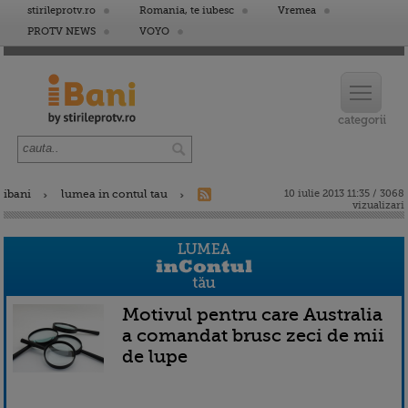
stirileprotv.ro
Romania, te iubesc
Vremea
PROTV NEWS
VOYO
ibani
lumea in contul tau
10 iulie 2013 11:35 / 3068
vizualizari
Motivul pentru care Australia
a comandat brusc zeci de mii
de lupe