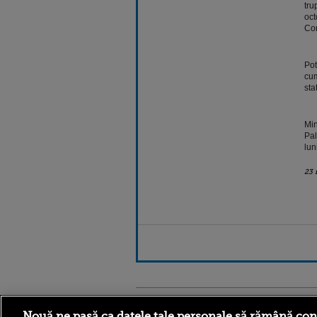
tru
oct
Con
Pot
cum
sta
Min
Pal
lun
23 
Stirileprotv.ro
ilike-it.
Nouă ne pasă ca datele tale personale să rămână con