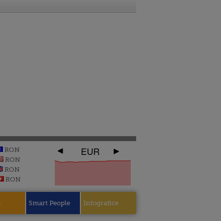
EUR
RON
RON
RON
RON
e
Smart People
Infografice