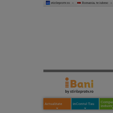
stirileprotv.ro
Romania, te iubesc
Compani
Actualitate
inContul Tau
industri