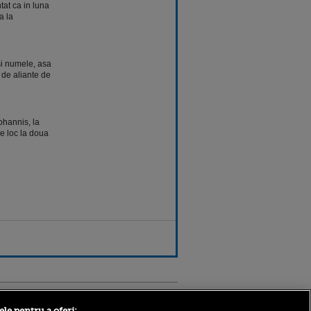
at ca in luna
a la
si numele, asa
 de aliante de
Iohannis, la
re loc la doua
Sport.ro
ele pentru a oferi: