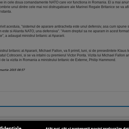
pe in cele doua comandamente NATO care vor functiona in Romania. El a mai anunt
ombrie unul dintre cele mai noi distrugatoare ale Marinei Regale Britanice se va afl
stanta.
rivit acestuia, ”sistemul de aparare antiracheta este unul defensiv, asa cum spune 
 este si Alianta NATO, una defensiva”. ”Avem dreptul sa ne aparam in acest format
te”, a adaugat ministrul britanic al Apararii.
istrul britanic al Apararii, Michael Fallon, va fi primit, luni, si de presedintele Klaus 
atul Cotroceni, si se va intalni cu premierul Victor Ponta. Vizita lui Michael Fallon a
i de la vizita in Romania a ministrului britanic de Externe, Philip Hammond.
martie 2015 08:57
ro
foodstory.ro
Procinema.ro
fidențiale
Atât noi, cât și partenerii noștri prelucrăm dat