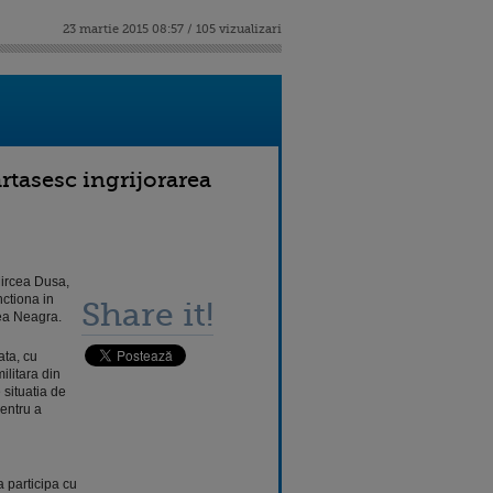
23 martie 2015 08:57 / 105 vizualizari
artasesc ingrijorarea
 Mircea Dusa,
ctiona in
Share it!
rea Neagra.
ata, cu
ilitara din
 situatia de
entru a
a participa cu