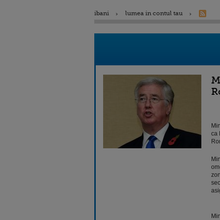
ibani
lumea in contul tau
M
R
Min
ca 
Rom
Min
omo
zon
sec
asi
Min