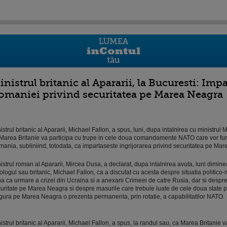
inistrul britanic al Apararii, la Bucuresti: Imp
omaniei privind securitatea pe Marea Neagra
istrul britanic al Apararii, Michael Fallon, a spus, luni, dupa intalnirea cu ministrul
Marea Britanie va participa cu trupe in cele doua comandamente NATO care vor fun
ania, subliniind, totodata, ca impartaseste ingrijorarea privind securitatea pe Ma
istrul roman al Apararii, Mircea Dusa, a declarat, dupa intalnirea avuta, luni dimine
logul sau britanic, Michael Fallon, ca a discutat cu acesta despre situatia politico-m
a ca urmare a crizei din Ucraina si a anexarii Crimeei de catre Rusia, dar si despre
uritate pe Marea Neagra si despre masurile care trebuie luate de cele doua state p
gura pe Marea Neagra o prezenta permanenta, prin rotatie, a capabilitatilor NATO.
istrul britanic al Apararii, Michael Fallon, a spus, la randul sau, ca Marea Britanie v