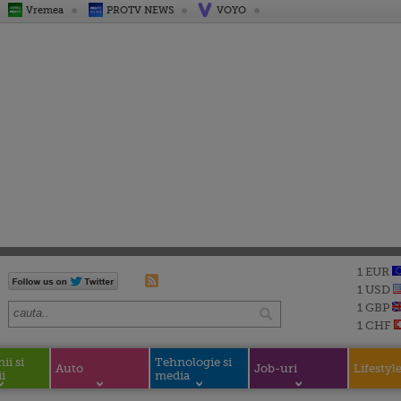
Vremea
PROTV NEWS
VOYO
1 EUR
1 USD
1 GBP
1 CHF
i si
Tehnologie si
Auto
Job-uri
Lifestyl
i
media