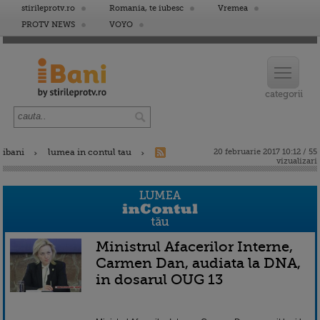
stirileprotv.ro
Romania, te iubesc
Vremea
PROTV NEWS
VOYO
ibani
lumea in contul tau
20 februarie 2017 10:12 / 55
vizualizari
Ministrul Afacerilor Interne,
Carmen Dan, audiata la DNA,
in dosarul OUG 13