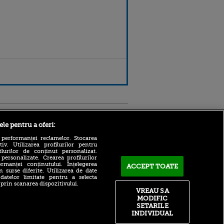
Sport.ro
ele pentru a oferi:
 performanței reclamelor. Stocarea
v. Utilizarea profilurilor pentru
ilurilor de conținut personalizat.
 personalizate. Crearea profilurilor
rmanței conținutului. Înțelegerea
ACCEPT TOATE
n surse diferite. Utilizarea de date
 datelor limitate pentru a selecta
 prin scanarea dispozitivului.
VREAU SA
ntru
CFR Cluj - Tromso 0-5!
ita lui,
MODIFIC
Ardelenii, pe urmele lui
t tată!
FCSB: încă o rușine pentru
SETARILE
fotbalul românesc
INDIVIDUAL
, Adela