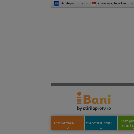
stirileprotv.ro
Romania, te iubesc
Compani
Actualitate
inContul Tau
industri