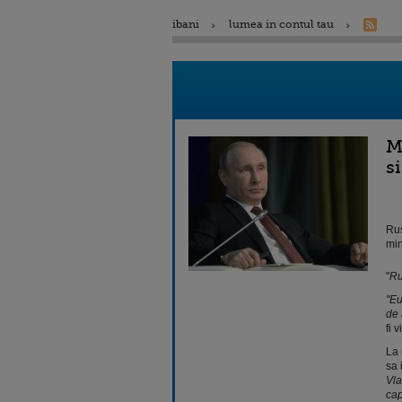
ibani
lumea in contul tau
M
si
Rus
min
"
Ru
"Eu
de 
fi 
La 
sa 
Vla
cap