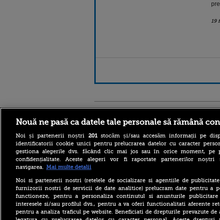
pre
19 
Stirileprotv.ro
ilike-it.
Nouă ne pasă ca datele tale personale să rămână con
Noi și partenerii noștri
201
stocăm și/sau accesăm informații pe disp
identificatorii cookie unici pentru prelucrarea datelor cu caracter person
gestiona alegerile dvs. făcând clic mai jos sau în orice moment, pe 
confidențialitate. Aceste alegeri vor fi raportate partenerilor noștr
navigarea.
Mai multe detalii
Noi si partenerii nostri (retelele de socializare si agentiile de publicita
Se construiește cea mai
furnizorii nostri de servicii de date analitice) prelucram date pentru a p
înaltă clădire din lume.
functioneze, pentru a personaliza continutul si anunturile publicitare
Primul zgârie-nori de 1.000
interesele si/sau profilul dvs., pentru a va oferi functionalitati aferente ret
de metri. Unde este ridicat
pentru a analiza traficul pe website. Beneficiati de drepturile prevazute de
Horoscop 7 august 2026, cu
legatura cu prelucrarea datelor cu caracter personal. Aceste drepturi 