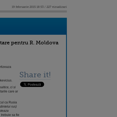
19 februarie 2015 18:53 / 227 vizualizari
ntare pentru R. Moldova
rtizeaza
Share it!
kevicius.
ltice, ci si
arile care ar
scul ca Rusia
dintelui rus)
esteaza
 trebuie sa fie