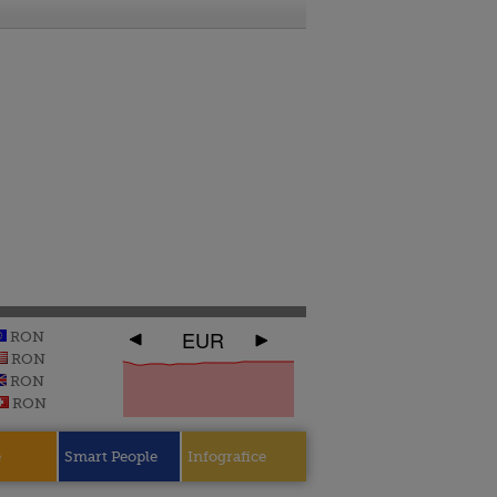
EUR
RON
RON
RON
RON
e
Smart People
Infografice