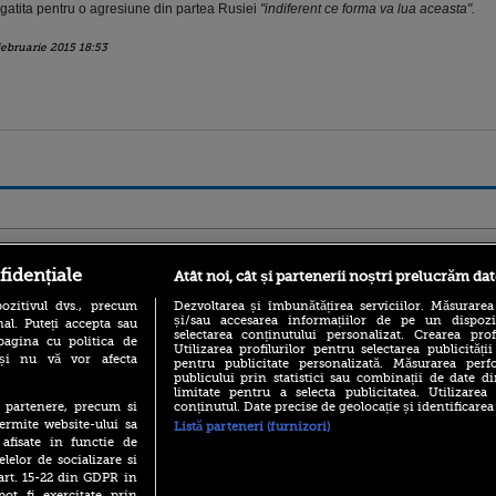
gatita pentru o agresiune din partea Rusiei
"indiferent ce forma va lua aceasta".
februarie 2015 18:53
ro
foodstory.ro
Procinema.ro
fidențiale
Atât noi, cât și partenerii noștri prelucrăm dat
ozitivul dvs., precum
Dezvoltarea și îmbunătățirea serviciilor. Măsurarea
și/sau accesarea informațiilor de pe un dispoziti
al. Puteți accepta sau
selectarea conținutului personalizat. Crearea prof
pagina cu politica de
Utilizarea profilurilor pentru selectarea publicității
i și nu vă vor afecta
pentru publicitate personalizată. Măsurarea perfo
publicului prin statistici sau combinații de date di
limitate pentru a selecta publicitatea. Utilizarea
conținutul. Date precise de geolocație și identificarea
te partenere, precum si
(P) Descoperă Lumea
Emoții intense pe
ermite website-ului sa
Listă parteneri (furnizori)
Evenimentelor din România
Sebastian Stan! Iub
 afisate in functie de
cu Transilvania Events!
Annabelle, l-a făcu
elelor de socializare si
(P) Raku, gaming intens și o
 art. 15-22 din GDPR in
Din 14 septembrie
pauză binemeritată cu...
pot fi exercitate prin