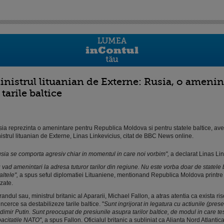
inistrul lituanian de Externe: Rusia, o ameni
 tarile baltice
ia reprezinta o amenintare pentru Republica Moldova si pentru statele baltice, ave
istrul lituanian de Externe, Linas Linkevicius, citat de BBC News online.
sia se comporta agresiv chiar in momentul in care noi vorbim",
a declarat Linas Lin
 vad amenintari la adresa tuturor tarilor din regiune. Nu este vorba doar de statele ba
altele",
a spus seful diplomatiei Lituaniene, mentionand Republica Moldova printre t
vizate.
randul sau, ministrul britanic al Apararii, Michael Fallon, a atras atentia ca exista ri
incerce sa destabilizeze tarile baltice. "
Sunt ingrijorat in legatura cu actiunile (prese
dimir Putin. Sunt preocupat de presiunile asupra tarilor baltice, de modul in care t
acitatile NATO"
, a spus Fallon. Oficialul britanic a subliniat ca Alianta Nord Atlantica