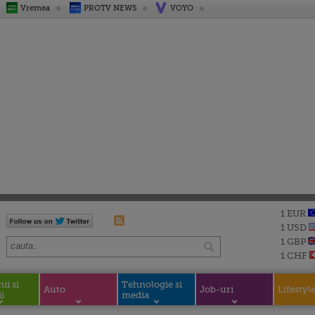
Vremea
PROTV NEWS
VOYO
1 EUR
1 USD
1 GBP
1 CHF
i si
Tehnologie si
Auto
Job-uri
Lifestyl
i
media