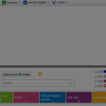
Vremea
PROTV NEWS
VOYO
1 EUR
1 USD
1 GBP
1 CHF
i si
Tehnologie si
Auto
Job-uri
Lifestyl
i
media