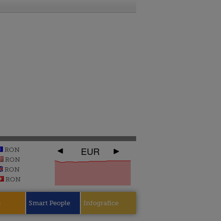
EUR
RON
RON
RON
RON
e
Smart People
Infografice