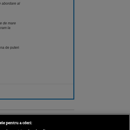
 abordare al
ate de mare
cram la
una de puteri
Sport.ro
ele pentru a oferi: