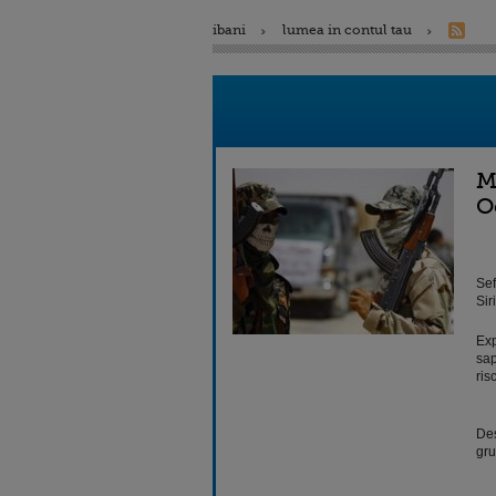
ibani
lumea in contul tau
M
O
Sef
Sir
Exp
sap
ris
Des
gru