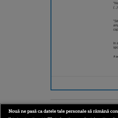
"
Ne
(..
"
St
amp
cap
In 
spo
9 i
Stirileprotv.ro
ilike-it.
Nouă ne pasă ca datele tale personale să rămână con