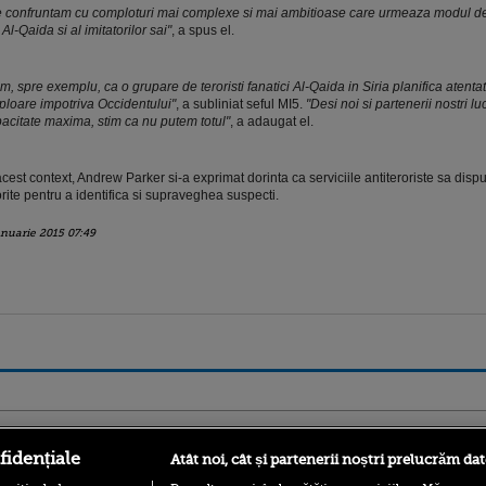
 confruntam cu comploturi mai complexe si mai ambitioase care urmeaza modul de
.) Al-Qaida si al imitatorilor sai"
, a spus el.
im, spre exemplu, ca o grupare de teroristi fanatici Al-Qaida in Siria planifica atent
loare impotriva Occidentului"
, a subliniat seful MI5.
"Desi noi si partenerii nostri lu
acitate maxima, stim ca nu putem totul"
, a adaugat el.
acest context, Andrew Parker si-a exprimat dorinta ca serviciile antiteroriste sa disp
rite pentru a identifica si supraveghea suspecti.
anuarie 2015 07:49
ro
foodstory.ro
Procinema.ro
fidențiale
Atât noi, cât și partenerii noștri prelucrăm dat