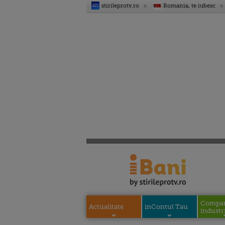
stirileprotv.ro
Romania, te iubesc
Compani
Actualitate
inContul Tau
industri