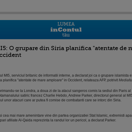
I5: O grupare din Siria planifica "atentate de
ccident
ul MI5, serviciul britanic de informatii interne, a declarat joi ca o grupare islamista 
ia planifica "atentate de mare amploare" in Occident, relateaza AFP, potrivit
Mediafa
rimandu-se la Londra, a doua zi de la atacul sangeros comis la sediul din Paris al
tamanalului satiric francez Charlie Hebdo, Andrew Parker, directorul general al MI5
cul unor atacuri care ar putea fi comise de combatanti care se intorc din Siria.
i cea mai mare amenintare vine din partea organizatiei Stat Islamic, extremisti apa
pari afiliate Al-Qaida reprezinta la randul lor un pericol, a declarat Parker.