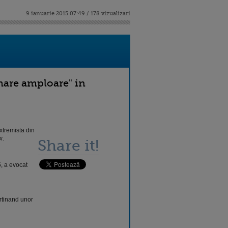
9 ianuarie 2015 07:49 / 178 vizualizari
 mare amploare" in
extremista din
x
.
Share it!
, a evocat
rtinand unor