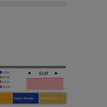
EUR
RON
RON
RON
RON
e
Smart People
Infografice