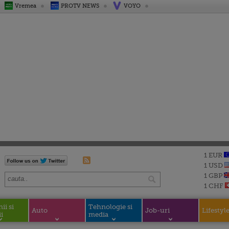
Vremea
PROTV NEWS
VOYO
1 EUR
1 USD
1 GBP
1 CHF
i si
Tehnologie si
Auto
Job-uri
Lifestyl
i
media