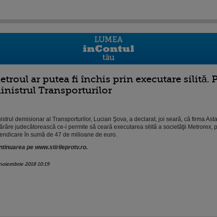
etroul ar putea fi închis prin executare silită. 
inistrul Transporturilor
istrul demisionar al Transporturilor, Lucian Şova, a declarat, joi seară, că firma Asta
ărâre judecătorească ce-i permite să ceară executarea silită a societăţii Metrorex, 
endicare în sumă de 47 de milioane de euro.
tinuarea pe www.stirileprotv.ro.
noiembrie 2018 10:19