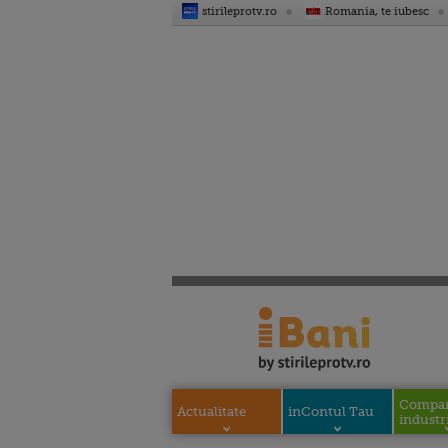
stirileprotv.ro
Romania, te iubesc
Compani
Actualitate
inContul Tau
industri