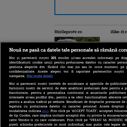
Stirileprotv.ro
ilike-it.
Nouă ne pasă ca datele tale personale să rămână con
Noi și partenerii noștri
201
stocăm și/sau accesăm informații pe disp
identificatorii cookie unici pentru prelucrarea datelor cu caracter person
Reacția MAE după ce o
gestiona alegerile dvs. făcând clic mai jos sau în orice moment, pe 
româncă a fost arestată în
confidențialitate. Aceste alegeri vor fi raportate partenerilor noștr
Germania pentru spionaj în
navigarea.
Mai multe detalii
favoarea Rusiei
Noi si partenerii nostri (retelele de socializare si agentiile de publicita
Alerta West Nile: două
furnizorii nostri de servicii de date analitice) prelucram date pentru a p
persoane au murit, iar
functioneze, pentru a personaliza continutul si anunturile publicitare
numărul cazurilor a ajuns la
interesele si/sau profilul dvs., pentru a va oferi functionalitati aferente ret
10. Măsurile de protecție
împotriva țânțarilor
pentru a analiza traficul pe website. Beneficiati de drepturile prevazute de
legatura cu prelucrarea datelor cu caracter personal. Aceste drepturi 
Ce le-a spus Donald Trump
aici
modalitatea indicata
. Prin click pe “ACCEPT TOATE”, acceptati folosire
donatorilor despre
de tip Cookie, care implica inclusiv acceptul dvs. cu privire la stocarea/acc
succesorul său pentru
catre Vendor-ii cu care colaboram. Prin click pe “VREAU SA MODIFIC 
alegerile din 2028. Pe cine a
puteti schimba preferintele in mod individual, mai putin cele legate de 
ales între Rubio și Vance