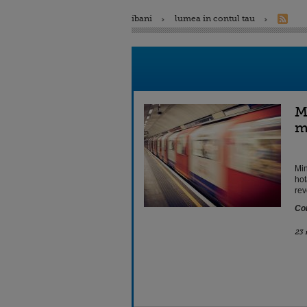
ibani
lumea in contul tau
M
m
Min
hot
rev
Con
23 