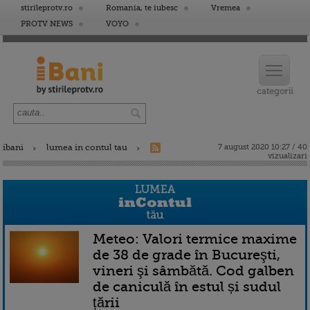
stirileprotv.ro
Romania, te iubesc
Vremea
PROTV NEWS
VOYO
ibani
lumea in contul tau
7 august 2020 10:27 / 40
vizualizari
Meteo: Valori termice maxime
de 38 de grade în Bucureşti,
vineri şi sâmbătă. Cod galben
de caniculă în estul și sudul
țării