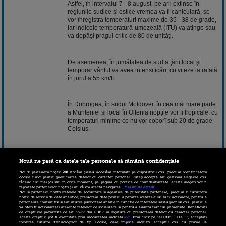
Astfel, în intervalul 7 - 8 august, pe arii extinse în
regiunile sudice şi estice vremea va fi caniculară, se
vor înregistra temperaturi maxime de 35 - 38 de grade,
iar indicele temperatură-umezeală (ITU) va atinge sau
va depăşi pragul critic de 80 de unităţi.
De asemenea, în jumătatea de sud a ţării local şi
temporar vântul va avea intensificări, cu viteze la rafală
în jurul a 55 km/h.
În Dobrogea, în sudul Moldovei, în cea mai mare parte
a Munteniei şi local în Oltenia nopţile vor fi tropicale, cu
temperaturi minime ce nu vor coborî sub 20 de grade
Celsius.
Zonele aflate sub avertizarea Cod galben cuprind:
Nouă ne pasă ca datele tale personale să rămână confidențiale
Municipiul Bucureşti şi judeţele Tulcea, Constanţa,
Călăraşi, Ialomiţa, Brăila, Galaţi, Vaslui, Iaşi, Bacău,
Noi și partenerii noștri
201
stocăm și/sau accesăm informații pe dispozitivul dvs., precum identificatorii
cookie unici pentru prelucrarea datelor cu caracter personal. Puteți accepta sau gestiona alegerile dvs.
Vrancea, Buzău, Prahova, Dâmboviţa, Argeş, Vâlcea,
făcând clic mai jos sau în orice moment, pe pagina cu politica de confidențialitate. Aceste alegeri vor fi
Dolj, Olt, Teleorman şi Giurgiu.
raportate partenerilor noștri și nu vă vor afecta navigarea.
Mai multe detalii
Noi si partenerii nostri (retelele de socializare si agentiile de publicitate partenere, precum si furnizorii
nostri de servicii de date analitice) prelucram date pentru a permite website-ului sa functioneze, pentru a
personaliza continutul si anunturile publicitare afisate in functie de interesele si/sau profilul dvs., pentru a
va oferi functionalitati aferente retelelor de socializare si pentru a analiza traficul pe website. Beneficiati
Meteorologii precizează că valoarea ITU va depăşi
de drepturile prevazute de art. 15-22 din GDPR in legatura cu prelucrarea datelor cu caracter personal.
Aceste drepturi pot fi exercitate prin modalitatea indicata
aici
. Prin click pe “ACCEPT TOATE”, acceptati
pragul critic de 80 de unităţi şi în Câmpia de Vest.
folosirea tuturor Tehnologiilor de tip Cookie, care implica inclusiv acceptul dvs. cu privire la