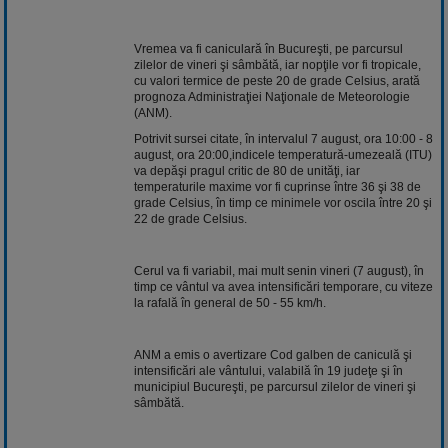
Vremea va fi caniculară în Bucureşti, pe parcursul
zilelor de vineri şi sâmbătă, iar nopţile vor fi tropicale,
cu valori termice de peste 20 de grade Celsius, arată
prognoza Administraţiei Naţionale de Meteorologie
(ANM).
Potrivit sursei citate, în intervalul 7 august, ora 10:00 - 8
august, ora 20:00,indicele temperatură-umezeală (ITU)
va depăşi pragul critic de 80 de unităţi, iar
temperaturile maxime vor fi cuprinse între 36 şi 38 de
grade Celsius, în timp ce minimele vor oscila între 20 şi
22 de grade Celsius.
Cerul va fi variabil, mai mult senin vineri (7 august), în
timp ce vântul va avea intensificări temporare, cu viteze
la rafală în general de 50 - 55 km/h.
ANM a emis o avertizare Cod galben de caniculă şi
intensificări ale vântului, valabilă în 19 judeţe şi în
municipiul Bucureşti, pe parcursul zilelor de vineri şi
sâmbătă.