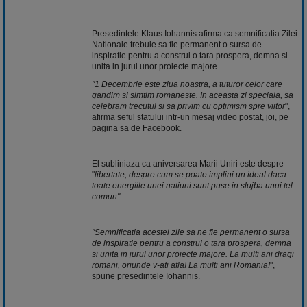
Presedintele Klaus Iohannis afirma ca semnificatia Zilei
Nationale trebuie sa fie permanent o sursa de
inspiratie pentru a construi o tara prospera, demna si
unita in jurul unor proiecte majore.
"1 Decembrie este ziua noastra, a tuturor celor care
gandim si simtim romaneste. In aceasta zi speciala, sa
celebram trecutul si sa privim cu optimism spre viitor
",
afirma seful statului intr-un mesaj video postat, joi, pe
pagina sa de Facebook.
El subliniaza ca aniversarea Marii Uniri este despre
"
libertate, despre cum se poate implini un ideal daca
toate energiile unei natiuni sunt puse in slujba unui tel
comun"
.
"Semnificatia acestei zile sa ne fie permanent o sursa
de inspiratie pentru a construi o tara prospera, demna
si unita in jurul unor proiecte majore. La multi ani dragi
romani, oriunde v-ati afla! La multi ani Romania!
",
spune presedintele Iohannis.