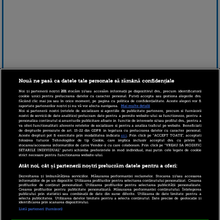
Nouă ne pasă ca datele tale personale să rămână confidențiale
Noi și partenerii noștri
201
stocăm și/sau accesăm informații pe dispozitivul dvs., precum identificatorii
cookie unici pentru prelucrarea datelor cu caracter personal. Puteți accepta sau gestiona alegerile dvs.
făcând clic mai jos sau în orice moment, pe pagina cu politica de confidențialitate. Aceste alegeri vor fi
raportate partenerilor noștri și nu vă vor afecta navigarea.
Mai multe detalii
Noi si partenerii nostri (retelele de socializare si agentiile de publicitate partenere, precum si furnizorii
nostri de servicii de date analitice) prelucram date pentru a permite website-ului sa functioneze, pentru a
personaliza continutul si anunturile publicitare afisate in functie de interesele si/sau profilul dvs., pentru a
va oferi functionalitati aferente retelelor de socializare si pentru a analiza traficul pe website. Beneficiati
de drepturile prevazute de art. 15-22 din GDPR in legatura cu prelucrarea datelor cu caracter personal.
Aceste drepturi pot fi exercitate prin modalitatea indicata
aici
. Prin click pe “ACCEPT TOATE”, acceptati
folosirea tuturor Tehnologiilor de tip Cookie, care implica inclusiv acceptul dvs. cu privire la
stocarea/accesarea informatiilor de catre Vendor-ii cu care colaboram. Prin click pe “VREAU SA MODIFIC
SETARILE INDIVIDUAL” puteti schimba preferintele in mod individual, mai putin cele legate de cookie
strict necesare pentru functionarea website-ului.
1 decembrie 2016 09:21
Atât noi, cât și partenerii noștri prelucrăm datele pentru a oferi:
Dezvoltarea și îmbunătățirea serviciilor. Măsurarea performanței reclamelor. Stocarea și/sau accesarea
informațiilor de pe un dispozitiv. Utilizarea profilurilor pentru selectarea conținutului personalizat. Crearea
profilurilor de conținut personalizat. Utilizarea profilurilor pentru selectarea publicității personalizate.
Crearea profilurilor pentru publicitate personalizată. Măsurarea performanței conținutului. Înțelegerea
publicului prin statistici sau combinații de date din surse diferite. Utilizarea de date limitate pentru a
selecta publicitatea. Utilizarea datelor limitate pentru a selecta conținutul. Date precise de geolocație și
identificarea prin scanarea dispozitivului.
Listă parteneri (furnizori)