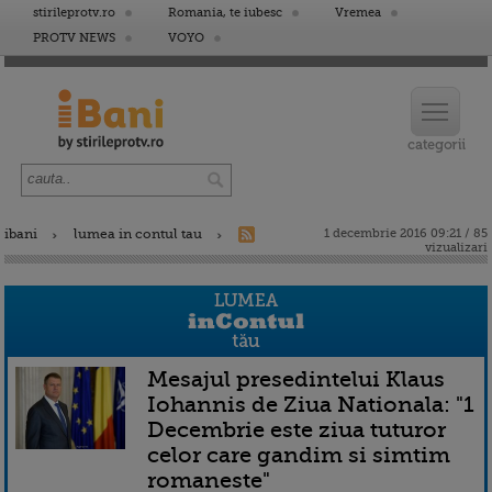
stirileprotv.ro
Romania, te iubesc
Vremea
PROTV NEWS
VOYO
ibani
lumea in contul tau
1 decembrie 2016 09:21 / 85
vizualizari
Mesajul presedintelui Klaus
Iohannis de Ziua Nationala: "1
Decembrie este ziua tuturor
celor care gandim si simtim
romaneste"