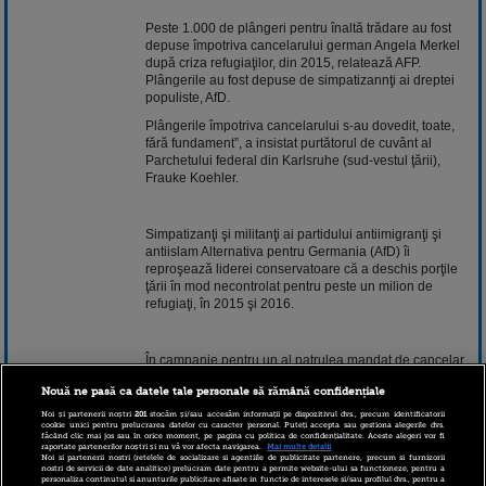
Peste 1.000 de plângeri pentru înaltă trădare au fost
depuse împotriva cancelarului german Angela Merkel
după criza refugiaţilor, din 2015, relatează AFP.
Plângerile au fost depuse de simpatizannţi ai dreptei
populiste, AfD.
Plângerile împotriva cancelarului s-au dovedit, toate,
fără fundament”, a insistat purtătorul de cuvânt al
Parchetului federal din Karlsruhe (sud-vestul ţării),
Frauke Koehler.
Simpatizanţi şi militanţi ai partidului antiimigranţi şi
antiislam Alternativa pentru Germania (AfD) îi
reproşează liderei conservatoare că a deschis porţile
ţării în mod necontrolat pentru peste un milion de
refugiaţi, în 2015 şi 2016.
În campanie pentru un al patrulea mandat de cancelar,
înainte de alegerile legislative din 24 septembrie,
Nouă ne pasă ca datele tale personale să rămână confidențiale
Merkel este huiduită adesea în cursul deplasărilor sale
în fosta Germanie comunistă, unde AfD se bucură de
Noi și partenerii noștri
201
stocăm și/sau accesăm informații pe dispozitivul dvs., precum identificatorii
cookie unici pentru prelucrarea datelor cu caracter personal. Puteți accepta sau gestiona alegerile dvs.
cea mai mare susţinere.
făcând clic mai jos sau în orice moment, pe pagina cu politica de confidențialitate. Aceste alegeri vor fi
raportate partenerilor noștri și nu vă vor afecta navigarea.
Mai multe detalii
Noi si partenerii nostri (retelele de socializare si agentiile de publicitate partenere, precum si furnizorii
nostri de servicii de date analitice) prelucram date pentru a permite website-ului sa functioneze, pentru a
personaliza continutul si anunturile publicitare afisate in functie de interesele si/sau profilul dvs., pentru a
Formaţiunea, care flirtează cu extremismul şi