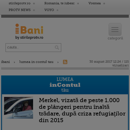
stirileprotv.ro
Romania, te iubesc
Vremea
PROTV NEWS
VOYO
ibani
lumea in contul tau
30 august 2017 12:24 / 115
vizualizari
Merkel, vizată de peste 1.000
de plângeri pentru înaltă
trădare, după criza refugiaţilor
din 2015